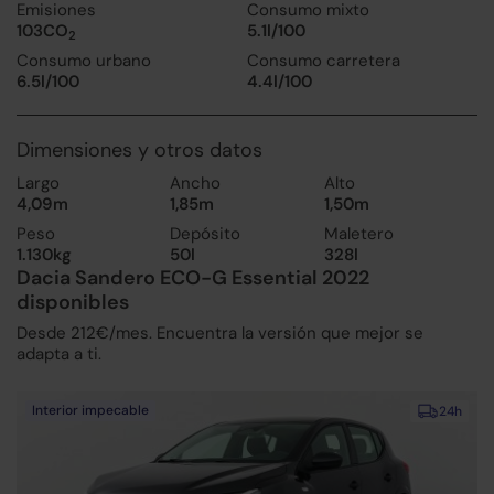
Emisiones
Consumo mixto
103CO
5.1l/100
2
Consumo urbano
Consumo carretera
6.5l/100
4.4l/100
Dimensiones y otros datos
Largo
Ancho
Alto
4,09m
1,85m
1,50m
Peso
Depósito
Maletero
1.130kg
50l
328l
Dacia Sandero ECO-G Essential 2022
disponibles
Desde 212€/mes. Encuentra la versión que mejor se
adapta a ti.
Interior impecable
24h