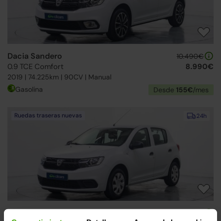
Dacia Sandero
10.490€
0.9 TCE Comfort
8.990€
2019 | 74.225km | 90CV | Manual
Gasolina
Desde
155€
/mes
Ruedas traseras nuevas
24h
Dacia Sandero
10.490€