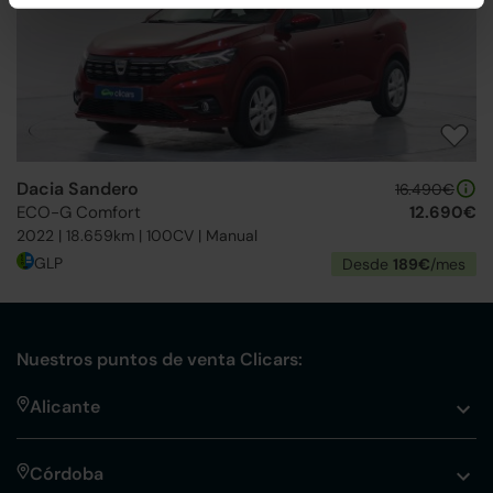
Dacia Sandero
16.490€
ECO-G Comfort
12.690€
2022 | 18.659km | 100CV | Manual
GLP
Desde
189€
/mes
Nuestros puntos de venta Clicars:
Alicante
Córdoba