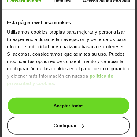
Consentimiento
Detalles
Acerca de las cookies
1.0 Laureate
8.890€
2018 | 69.768km | 75CV | Manual
Gasolina
Desde
169€
/mes
Esta página web usa cookies
Utilizamos cookies propias para mejorar y personalizar
↓ 500€
24h
tu experiencia durante la navegación y de terceros para
ofrecerte publicidad personalizada basada en intereses.
Si aceptas, consideramos que admites su uso. Puedes
modificar tus opciones de consentimiento y cambiar la
configuración de las cookies en el panel de configuración
y obtener más información en nuestra
política de
privacidad y cookies
.
Dacia Sandero
14.990€
Stepway ECO-G Comfort
10.890€
2022 | 117.342km | 100CV | Manual
Aceptar todas
GLP
Desde
171€
/mes
Configurar
24h