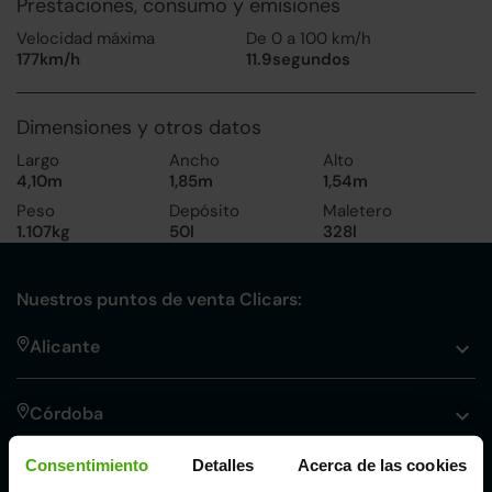
Prestaciones, consumo y emisiones
Velocidad máxima
De 0 a 100 km/h
177km/h
11.9segundos
Dimensiones y otros datos
Largo
Ancho
Alto
4,10m
1,85m
1,54m
Peso
Depósito
Maletero
1.107kg
50l
328l
Nuestros puntos de venta Clicars:
Alicante
Córdoba
Consentimiento
Detalles
Acerca de las cookies
Madrid