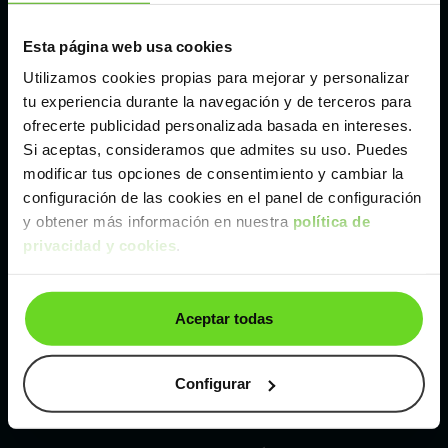
Esta página web usa cookies
Málaga
Utilizamos cookies propias para mejorar y personalizar
tu experiencia durante la navegación y de terceros para
Valencia
ofrecerte publicidad personalizada basada en intereses.
Si aceptas, consideramos que admites su uso. Puedes
Zaragoza
modificar tus opciones de consentimiento y cambiar la
configuración de las cookies en el panel de configuración
y obtener más información en nuestra
política de
Ver Dacia Sandero de segunda mano y ocasión
privacidad y cookies
.
Dacia Sandero de segunda mano y ocasión
Aceptar todas
Coches de
segunda mano y ocasión por
localización
Configurar
Coches de segunda mano y ocasión
ALBACETE
Coches de segunda mano y ocasión
ALICANTE