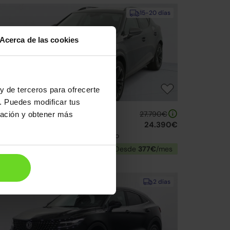
15-20 días
Acerca de las cookies
y de terceros para ofrecerte
. Puedes modificar tus
UPRA Formentor
27.790€
ración y obtener más
.4 e-Hybrid 205 DSG
24.390€
23 | 27.797km | 204CV | Automático
Híbrido enchufable
Desde
377€
/mes
2 días