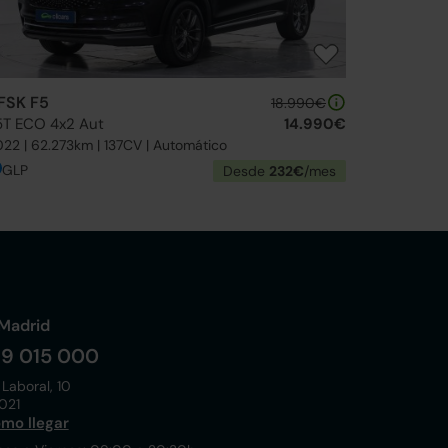
FSK F5
18.990€
.5T ECO 4x2 Aut
14.990€
22 | 62.273km | 137CV | Automático
GLP
Desde
232€
/mes
Madrid
19 015 000
 Laboral, 10
021
mo llegar