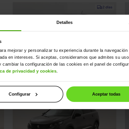
2 días
Detalles
s
Ofertas Opel
19
h
17
m
32
s
ara mejorar y personalizar tu experiencia durante la navegación 
sada en intereses. Si aceptas, consideramos que admites su uso
Opel Corsa
C
16.990€
 cambiar la configuración de las cookies en el panel de configu
0€
1.2T XHL S/S GS 100
12.490€
1
ica de privacidad y cookies
.
2025 | 17.933km | 100CV | Manual
20
Gasolina
s
Desde
194€
/mes
Configurar
Aceptar todas
15-20 días