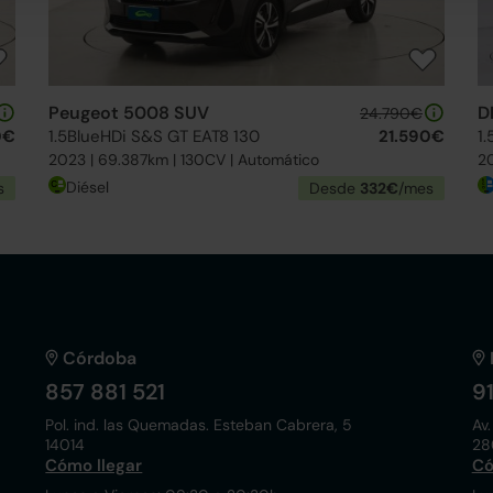
Peugeot 5008 SUV
D
24.790€
0€
1.5BlueHDi S&S GT EAT8 130
21.590€
1
2023 | 69.387km | 130CV | Automático
20
Diésel
s
Desde
332€
/mes
Córdoba
857 881 521
9
Pol. ind. las Quemadas. Esteban Cabrera, 5
Av.
14014
28
Cómo llegar
Có