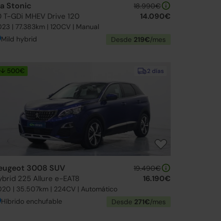
ia Stonic
18.990€
.0 T-GDi MHEV Drive 120
14.090€
23 | 77.383km | 120CV | Manual
Mild hybrid
Desde
219€
/mes
↓ 500€
2 días
eugeot 3008 SUV
19.490€
ybrid 225 Allure e-EAT8
16.190€
20 | 35.507km | 224CV | Automático
Híbrido enchufable
Desde
271€
/mes