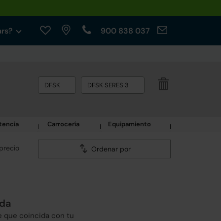
ars?
900 838 037
DFSK
DFSK SERES 3
tencia
Carrocería
Equipamiento
precio
Ordenar por
eda
e que coincida con tu