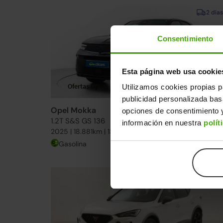
2 días
Consentimiento
Esta página web usa cookie
Ofertas Opel
19
h
17
m
32
s
Utilizamos cookies propias p
publicidad personalizada ba
Opel Mokka
19.490€
opciones de consentimiento y
1.2T S&S GS 136
15.49
información en nuestra
polít
2025 | 18.881km | 136CV | Manual
Gasolina
Desde
239€
/me
15-20 días