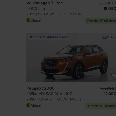
Volkswagen T-Roc
23.990€
2.0TDI Life
19.09
2022 | 97.369km | 115CV | Manual
Diésel
Desde
294€
/me
Ruedas delanteras nuevas
2 días
Peugeot 2008
15.990€
1.5BlueHDi S&S Allure 100
12.39
2020 | 121.174km | 100CV | Manual
Diésel
Desde
195€
/me