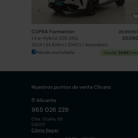
CUPRA Formentor
26.390€
1.4 e-Hybrid 205 DSG
23.09
2024 | 34.921km | 204CV | Automático
Híbrido enchufable
Desde
358€
/me
Nuestros puntos de venta Clicars:
Alicante
965 026 229
Ctra. Ocaña, 65
03007
Cómo llegar