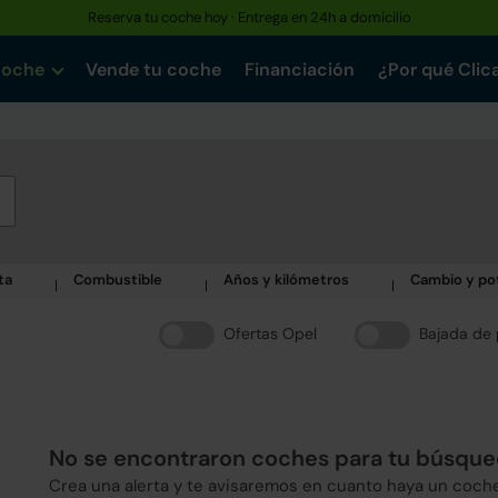
Reserva tu coche hoy · Entrega en 24h a domicilio
coche
Vende tu coche
Financiación
¿Por qué Clic
ta
Combustible
Años y kilómetros
Cambio y po
Ofertas Opel
Bajada de 
No se encontraron coches para tu búsqu
Crea una alerta y te avisaremos en cuanto haya un coch