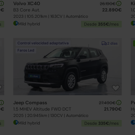
Volvo XC40
K
26.190€
0€
B3 Core Aut.
22.890€
1
2023 | 105.201km | 163CV | Automático
20
Mild hybrid
s
Desde
355€
/mes
Control velocidad adaptativa
2 días
Faros Led
Jeep Compass
P
27.490€
0€
1.5 MHEV Altitude FWD DCT
21.790€
H
2025 | 20.945km | 130CV | Automático
20
Mild hybrid
s
Desde
335€
/mes