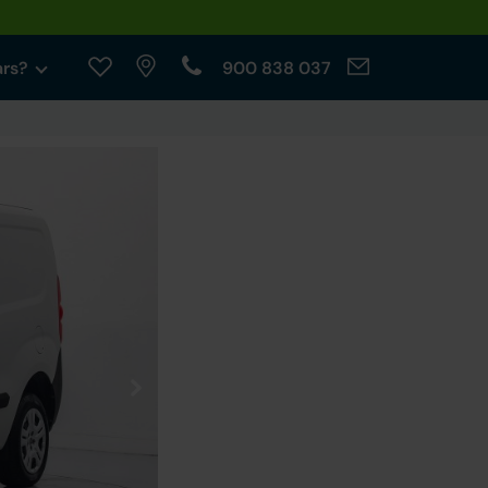
ars?
900 838 037