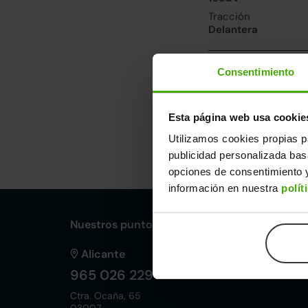
Tracción
Delantera
Prestaciones, co
Consentimiento
Velocidad máxima
164km/h
Esta página web usa cookie
Utilizamos cookies propias p
Dimensiones y ot
publicidad personalizada ba
Largo
An
opciones de consentimiento y
4,41m
1,
información en nuestra
polít
Nuestros puntos de venta Clicars:
Alicante
965 026 229
Ctra. Ocaña, 65