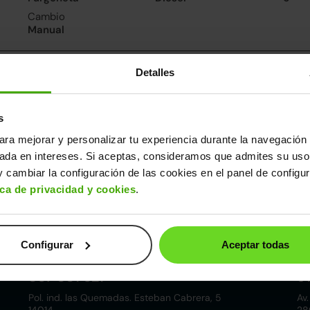
Cambio
Manual
nsumo y emisiones
Detalles
s
ara mejorar y personalizar tu experiencia durante la navegación 
ros datos
sada en intereses. Si aceptas, consideramos que admites su uso
cho
Alto
Peso
Depósito
 cambiar la configuración de las cookies en el panel de configu
83m
1,85m
1.350kg
60l
ica de privacidad y cookies
.
Configurar
Aceptar todas
Córdoba
857 881 521
9
Pol. ind. las Quemadas. Esteban Cabrera, 5
Av.