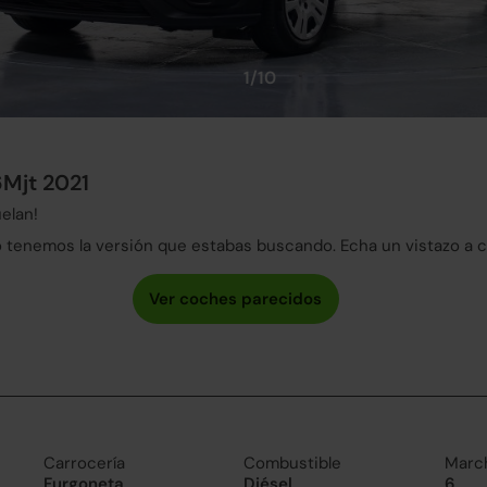
1/10
6Mjt 2021
elan!
tenemos la versión que estabas buscando. Echa un vistazo a 
Carrocería
Combustible
Marc
Furgoneta
Diésel
6