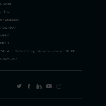
ALMERÍA
n
CÁDIZ
sión
CÓRDOBA
UADALAJARA
MADRID
MURCIA
EVILLA
Coches de segunda mano y ocasión
TOLEDO
ón
ZARAGOZA