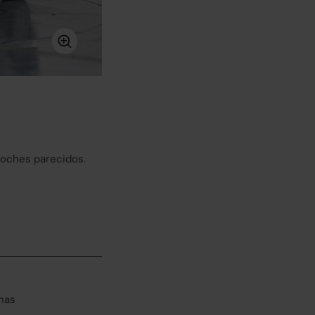
coches parecidos.
has