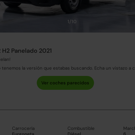
1/10
2 H2 Panelado 2021
elan!
tenemos la versión que estabas buscando. Echa un vistazo a 
Carrocería
Combustible
Marc
Furgoneta
Diésel
6