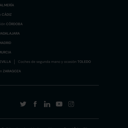
ALMERÍA
n
CÁDIZ
sión
CÓRDOBA
UADALAJARA
MADRID
MURCIA
EVILLA
Coches de segunda mano y ocasión
TOLEDO
ón
ZARAGOZA