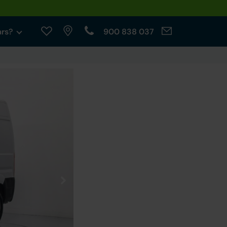
ars?
900 838 037