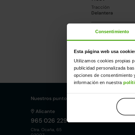
Tracción
Delantera
Prestaciones, co
Consentimiento
Velocidad máxima
155km/h
Esta página web usa cookie
Utilizamos cookies propias p
Dimensiones y ot
publicidad personalizada ba
Largo
An
opciones de consentimiento y
5,41m
2,
información en nuestra
polít
Nuestros puntos de venta Clicars:
Alicante
965 026 229
Ctra. Ocaña, 65