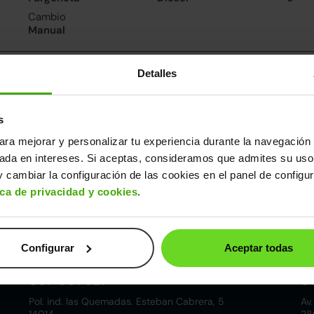
Cambio
Manual
nsumo y emisiones
Detalles
s
ara mejorar y personalizar tu experiencia durante la navegación 
ros datos
sada en intereses. Si aceptas, consideramos que admites su uso
cho
Alto
Peso
Depósito
 cambiar la configuración de las cookies en el panel de configu
05m
2,52m
1.925kg
90l
ica de privacidad y cookies
.
Configurar
Aceptar todas
Córdoba
857 881 521
9
Pol. ind. las Quemadas. Esteban Cabrera, 5
Av.