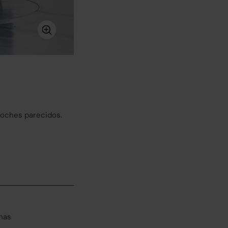
coches parecidos.
has