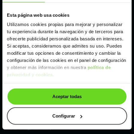
Esta página web usa cookies
Málaga
Utilizamos cookies propias para mejorar y personalizar
tu experiencia durante la navegación y de terceros para
Valencia
ofrecerte publicidad personalizada basada en intereses.
Si aceptas, consideramos que admites su uso. Puedes
modificar tus opciones de consentimiento y cambiar la
Zaragoza
configuración de las cookies en el panel de configuración
y obtener más información en nuestra
política de
Ver Fiat Ducato de segunda mano y ocasión
privacidad y cookies
.
Fiat Ducato de segunda mano y ocasión
Aceptar todas
Coches de
segunda mano y ocasión por
localización
Configurar
Coches de segunda mano y ocasión
ALBACETE
Coches de segunda mano y ocasión
ALICANTE