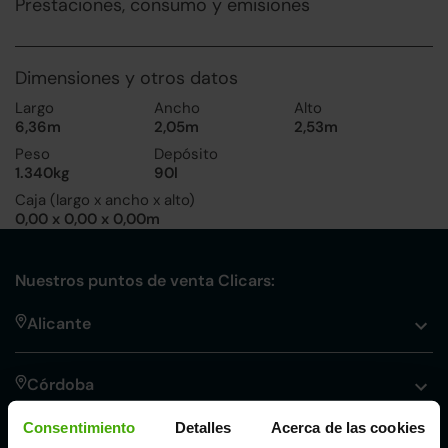
Prestaciones, consumo y emisiones
Dimensiones y otros datos
Largo
Ancho
Alto
6,36m
2,05m
2,53m
Peso
Depósito
1.340kg
90l
Caja (largo x ancho x alto)
0,00 x 0,00 x 0,00m
Nuestros puntos de venta Clicars:
Alicante
Córdoba
Consentimiento
Detalles
Acerca de las cookies
Madrid