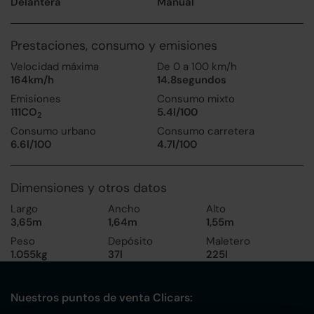
Delantera
Manual
Prestaciones, consumo y emisiones
Velocidad máxima
De 0 a 100 km/h
164km/h
14.8segundos
Emisiones
Consumo mixto
111CO
5.4l/100
2
Consumo urbano
Consumo carretera
6.6l/100
4.7l/100
Dimensiones y otros datos
Largo
Ancho
Alto
3,65m
1,64m
1,55m
Peso
Depósito
Maletero
1.055kg
37l
225l
Nuestros puntos de venta Clicars: