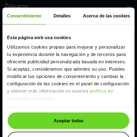
Alicante
Consentimiento
Detalles
Acerca de las cookies
Córdoba
Esta página web usa cookies
Madrid
Utilizamos cookies propias para mejorar y personalizar
tu experiencia durante la navegación y de terceros para
Málaga
ofrecerte publicidad personalizada basada en intereses.
Si aceptas, consideramos que admites su uso. Puedes
modificar tus opciones de consentimiento y cambiar la
Valencia
configuración de las cookies en el panel de configuración
y obtener más información en nuestra
política de
privacidad y cookies
.
Zaragoza
Ver Fiat Panda de segunda mano y ocasión
Aceptar todas
Fiat Panda de segunda mano y ocasión