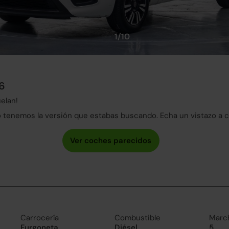
1/10
16
elan!
tenemos la versión que estabas buscando. Echa un vistazo a 
Carrocería
Combustible
Marc
Furgoneta
Diésel
5