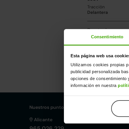
Tracción
Delantera
Prestaciones, co
Consentimiento
Velocidad máxima
161km/h
Consumo urbano
Esta página web usa cookie
5.7l/100
Utilizamos cookies propias p
publicidad personalizada ba
Dimensiones y ot
opciones de consentimiento y
Largo
An
información en nuestra
polít
3,96m
1,
Nuestros puntos de venta Clicars:
Alicante
965 026 229