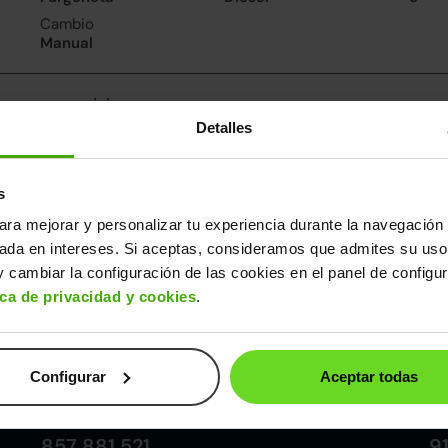
Cambio
Manual
nsumo y emisiones
Detalles
De 0 a 100 km/h
Emisiones
Cons
13.9segundos
118CO
4.5l/
2
Consumo carretera
s
3.8l/100
ara mejorar y personalizar tu experiencia durante la navegación 
sada en intereses. Si aceptas, consideramos que admites su uso
ros datos
 cambiar la configuración de las cookies en el panel de configu
cho
Alto
Peso
Depósito
ica de privacidad y cookies
.
72m
1,74m
1.275kg
45l
Configurar
Aceptar todas
Córdoba
857 881 521
9