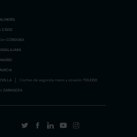
ALMERÍA
n
CÁDIZ
sión
CÓRDOBA
UADALAJARA
MADRID
MURCIA
EVILLA
Coches de segunda mano y ocasión
TOLEDO
ón
ZARAGOZA