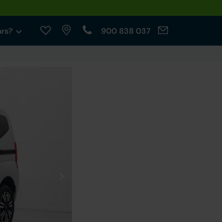
ars?
900 838 037