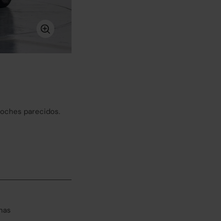
coches parecidos.
has