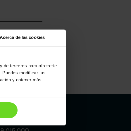
Acerca de las cookies
umo mixto
100
y de terceros para ofrecerte
. Puedes modificar tus
ración y obtener más
Maletero
330l
Madrid
19 015 000