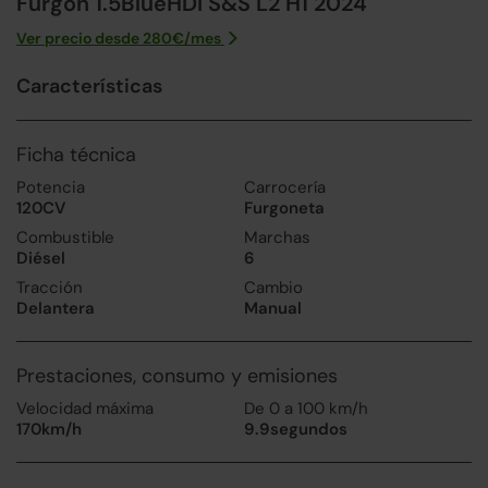
Furgón 1.5BlueHDI S&S L2 H1 2024
Ver precio desde
280
€/
mes
Características
Ficha técnica
Potencia
Carrocería
120CV
Furgoneta
Combustible
Marchas
Diésel
6
Tracción
Cambio
Delantera
Manual
Prestaciones, consumo y emisiones
Velocidad máxima
De 0 a 100 km/h
170km/h
9.9segundos