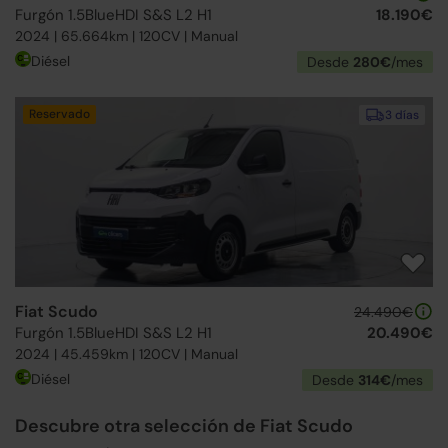
Furgón 1.5BlueHDI S&S L2 H1
18.190€
2024 | 65.664km | 120CV | Manual
Diésel
Desde
280€
/mes
Reservado
3 días
Fiat Scudo
24.490€
Furgón 1.5BlueHDI S&S L2 H1
20.490€
2024 | 45.459km | 120CV | Manual
Diésel
Desde
314€
/mes
Descubre otra selección de Fiat Scudo