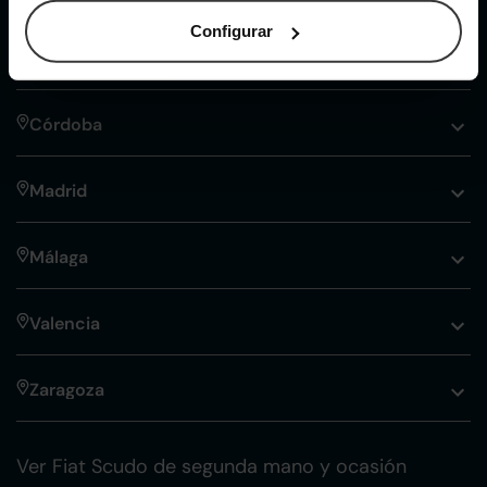
Nuestros puntos de venta Clicars:
Configurar
Alicante
Córdoba
Madrid
Málaga
Valencia
Zaragoza
Ver Fiat Scudo de segunda mano y ocasión