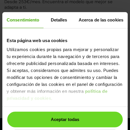
Desde 253€/mes. Encuentra el modelo que mejor se
adapta a ti.
Ver más Fiat Scudo
Consentimiento
Detalles
Acerca de las cookies
↓ 500€
3 días
Esta página web usa cookies
Utilizamos cookies propias para mejorar y personalizar
tu experiencia durante la navegación y de terceros para
ofrecerte publicidad personalizada basada en intereses.
Si aceptas, consideramos que admites su uso. Puedes
modificar tus opciones de consentimiento y cambiar la
configuración de las cookies en el panel de configuración
Fiat Scudo
20.490€
y obtener más información en nuestra
política de
Furgón 1.5BlueHDI L1 Business 120
16.390€
privacidad y cookies
.
2022 | 63.832km | 120CV | Manual
Diésel
Desde
253€
/mes
Aceptar todas