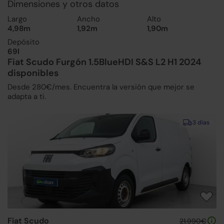
Dimensiones y otros datos
Largo
Ancho
Alto
4,98m
1,92m
1,90m
Depósito
69l
Fiat Scudo Furgón 1.5BlueHDI S&S L2 H1 2024
disponibles
Desde 280€/mes. Encuentra la versión que mejor se
adapta a ti.
3 días
Fiat Scudo
21.990€