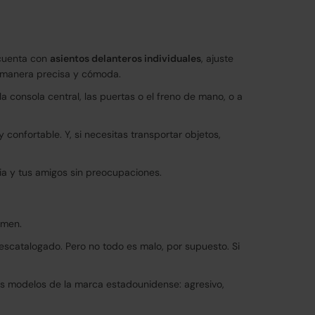
 cuenta con
asientos delanteros individuales
, ajuste
de manera precisa y cómoda.
a consola central, las puertas o el freno de mano, o a
confortable. Y, si necesitas transportar objetos,
lia y tus amigos sin preocupaciones.
umen.
descatalogado. Pero no todo es malo, por supuesto. Si
os modelos de la marca estadounidense: agresivo,