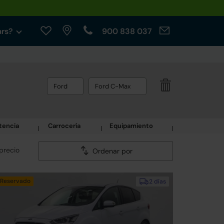
ars?
900 838 037
Ford
Ford C-Max
tencia
Carrocería
Equipamiento
precio
Ordenar por
Reservado
2 días