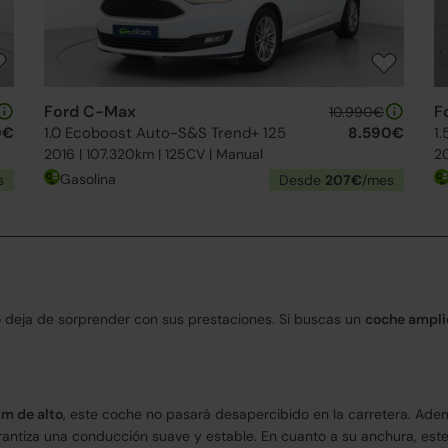
Ford C-Max
F
10.990€
0€
1.0 Ecoboost Auto-S&S Trend+ 125
8.590€
1
2016 | 107.320km | 125CV | Manual
20
Gasolina
s
Desde
207€
/mes
o deja de sorprender con sus prestaciones. Si buscas un
coche ampl
mm de alto
, este coche no pasará desapercibido en la carretera. Ade
arantiza una conducción suave y estable. En cuanto a su anchura, est