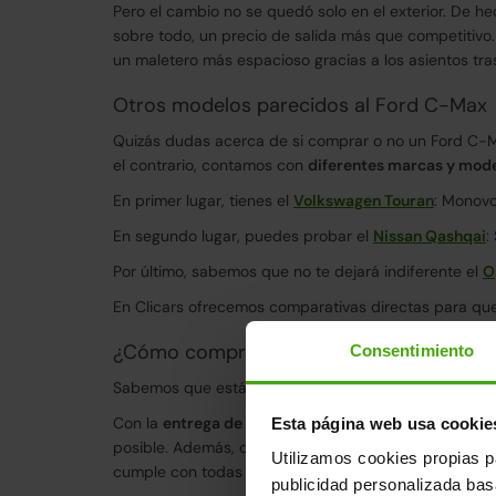
Pero el cambio no se quedó solo en el exterior. De 
sobre todo, un precio de salida más que competitivo.
un maletero más espacioso gracias a los asientos tra
Otros modelos parecidos al Ford C-Max
Quizás dudas acerca de si comprar o no un Ford C-M
el contrario, contamos con
diferentes marcas y mod
En primer lugar, tienes el
Volkswagen Touran
: Monovo
En segundo lugar, puedes probar el
Nissan Qashqai
:
Por último, sabemos que no te dejará indiferente el
O
En Clicars ofrecemos comparativas directas para que 
¿Cómo comprar un Ford C-Max?
Consentimiento
Sabemos que estás buscando el coche perfecto para ti
Con la
entrega de tu Ford C-Max en solo 24 horas
pa
Esta página web usa cookie
posible. Además, con nuestro
periodo de prueba de 1
Utilizamos cookies propias p
cumple con todas tus expectativas. Hemos transfor
publicidad personalizada ba