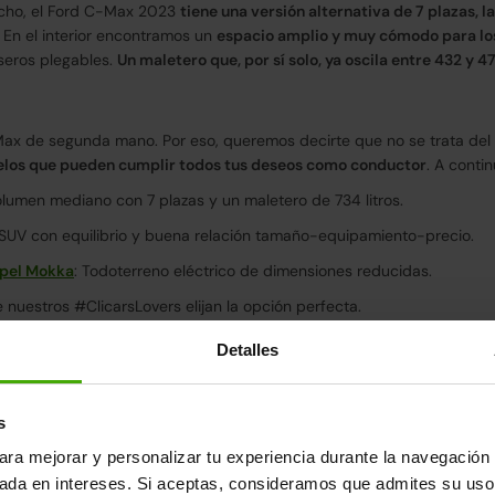
hecho, el Ford C-Max 2023
tiene una versión alternativa de 7 plazas, l
 En el interior encontramos un
espacio amplio y muy cómodo para los
seros plegables.
Un maletero que, por sí solo, ya oscila entre 432 y 4
ax de segunda mano. Por eso, queremos decirte que no se trata del 
elos que pueden cumplir todos tus deseos como conductor
. A conti
lumen mediano con 7 plazas y un maletero de 734 litros.
 SUV con equilibrio y buena relación tamaño-equipamiento-precio.
pel Mokka
: Todoterreno eléctrico de dimensiones reducidas.
nuestros #ClicarsLovers elijan la opción perfecta.
Detalles
 y lo hemos encontrado. En Clicars te ofrecemos el Ford C-Max con u
ra los pedidos realizados dentro de la península, puedes estar segur
s
5 días o 1.000 km
, podrás disfrutar provisionalmente de las funcion
ara mejorar y personalizar tu experiencia durante la navegación 
mado la venta de coches de segunda mano.
sada en intereses. Si aceptas, consideramos que admites su uso