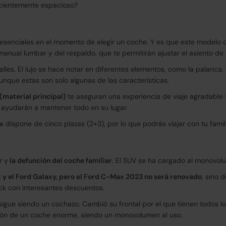
ficientemente espacioso?
 esenciales en el momento de elegir un coche. Y es que este modelo
 manual lumbar y del respaldo, que te permitirán ajustar el asiento 
es. El lujo se hace notar en diferentes elementos, como la palanca, l
Aunque estas son solo algunas de las características.
 (material principal)
te aseguran una experiencia de viaje agradable y 
e ayudarán a mantener todo en su lugar.
x
dispone de cinco plazas (2+3), por lo que podrás viajar con tu fami
r y
la defunción del coche familiar
. El SUV se ha cargado al monovol
 y el Ford Galaxy, pero el Ford C-Max 2023 no será renovado
, sino 
ck con interesantes descuentos.
igue siendo un cochazo. Cambió su frontal por el que tienen todos l
ión de un coche enorme, siendo un monovolumen al uso.