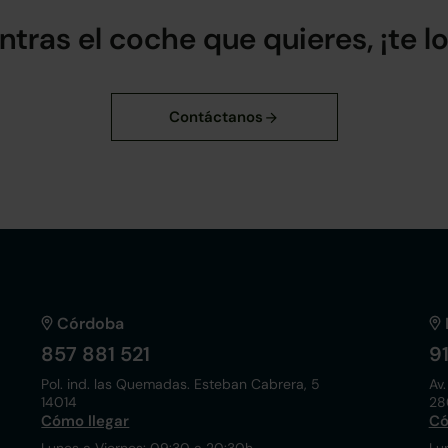
ntras el coche que quieres, ¡te 
Córdoba
857 881 521
9
Pol. ind. las Quemadas. Esteban Cabrera, 5
Av.
14014
28
Cómo llegar
Có