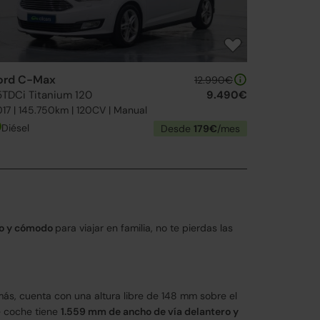
ord C-Max
12.990€
.5TDCi Titanium 120
9.490€
17 | 145.750km | 120CV | Manual
Diésel
Desde
179€
/mes
io y cómodo
para viajar en familia, no te pierdas las
más, cuenta con una altura libre de 148 mm sobre el
e coche tiene
1.559 mm de ancho de vía delantero y