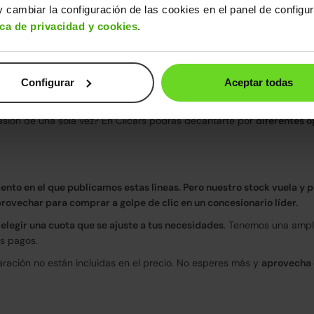
icación distintos
para que puedas disfrutar de un vehículo en perfect
 cambiar la configuración de las cookies en el panel de configu
iferente.
ica de privacidad y cookies
.
 precio es inquebrantable. Si encuentras el mismo coche más económic
Configurar
Aceptar todas
a los 2.000 coches
, por lo que estamos seguros de que encontrarás e
ermitirán conocer mejor el automóvil que has elegido.
sión de una sola vez? En Clicars podrás decantarte por
diferentes o
ento en el que publicamos estas líneas. Pero nuestro stock vuela y 
rovechar para comprar a golpe de clic en un concesionario líder.
elegir una cuota que se ajuste a tus necesidades
. Tenemos una ampli
s pagos.
paración no están incluidas en el precio. No esperes más y
aprovecha e