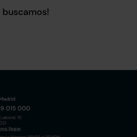
lo buscamos!
Madrid
19 015 000
 Laboral, 10
021
mo llegar