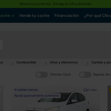
Reserva tu coche hoy · Entrega en 24h a domicilio
coche
Vende tu coche
Financiación
¿Por qué Clic
ta
Combustible
Años y kilómetros
Cambio y po
Ofertas Opel
Bajada de 
4 ruedas nuevas
2 días
Ayuda aparcamiento autónomo