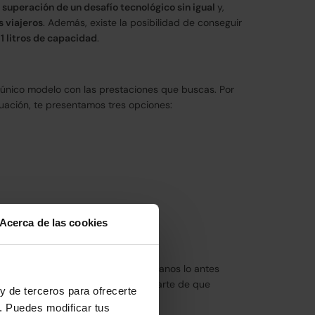
a superación de un desafío tecnológico sin igual
y,
 viajeros
. Además, existe la posibilidad de conseguir
71 litros de capacidad
.
único modelo con las prestaciones que buscas. Por
nuación, te presentamos tres opciones:
Acerca de las cookies
n servicio único y sin igual.
o de que tendrás el coche en tus manos lo antes
alidades de tu Ford C-Max y asegurarte de que
y de terceros para ofrecerte
. Puedes modificar tus