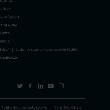
ALMERÍA
n
CÁDIZ
sión
CÓRDOBA
UADALAJARA
MADRID
MURCIA
EVILLA
Coches de segunda mano y ocasión
TOLEDO
ón
ZARAGOZA
Política de privacidad y cookies
Canal Ética Clicars