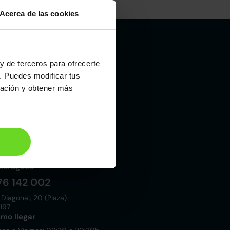
Acerca de las cookies
y de terceros para ofrecerte
Madrid
. Puedes modificar tus
19 015 000
ración y obtener más
 Laboral, 10
021
mo llegar
nes a Viernes: 09:00 a 20:30h
bados y Domingos: 10:00 a 19:00h
Zaragoza
76 142 002
 Diagonal, 20 (Plaza)
197
mo llegar