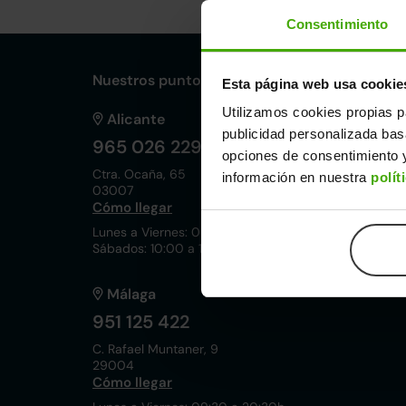
Consentimiento
Nuestros puntos de venta Clicars:
Esta página web usa cookie
Utilizamos cookies propias p
Alicante
publicidad personalizada ba
965 026 229
opciones de consentimiento y
Ctra. Ocaña, 65
información en nuestra
polít
03007
Cómo llegar
Lunes a Viernes: 09:30 a 20:30h
Sábados: 10:00 a 19:00h
Málaga
951 125 422
C. Rafael Muntaner, 9
29004
Cómo llegar