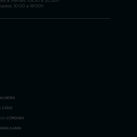
nes a Viernes: 09:30 a 20:30h
bados: 10:00 a 19:00h
ALMERÍA
n
CÁDIZ
sión
CÓRDOBA
UADALAJARA