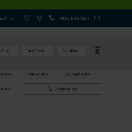
ars?
900 838 037
Ford
Ford Fiesta
Gasolina
tencia
Carrocería
Equipamiento
precio
Ordenar por