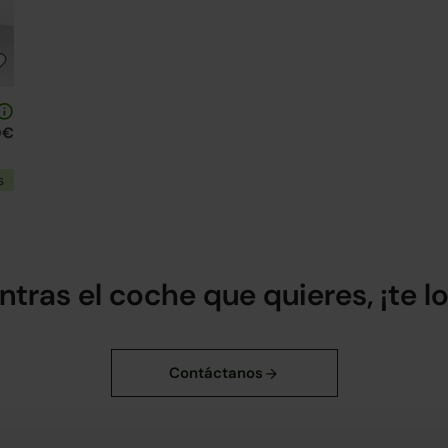
0€
s
ntras el coche que quieres, ¡te 