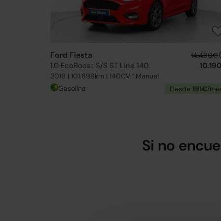
Ford Fiesta
14.490€
1.0 EcoBoost S/S ST Line 140
10.19
2018 | 101.698km | 140CV | Manual
Gasolina
Desde
191€
/me
Si no encue