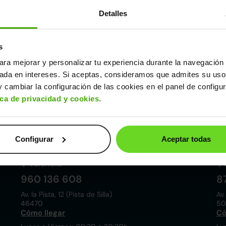
Detalles
s
ara mejorar y personalizar tu experiencia durante la navegación 
Córdoba
sada en intereses. Si aceptas, consideramos que admites su uso
857 881 521
9
 cambiar la configuración de las cookies en el panel de configu
Pol. ind. las Quemadas. Esteban Cabrera, 5
Av.
ica de privacidad y cookies
.
14014
28
Cómo llegar
Có
Lunes a Viernes: 09:30 a 20:30h
Lu
Sábados: 10:00 a 19:00h
Sá
Configurar
Aceptar todas
Valencia
960 136 608
8
Av. la Pista, 12 (Pista de Silla)
Av.
46470
50
Cómo llegar
Có