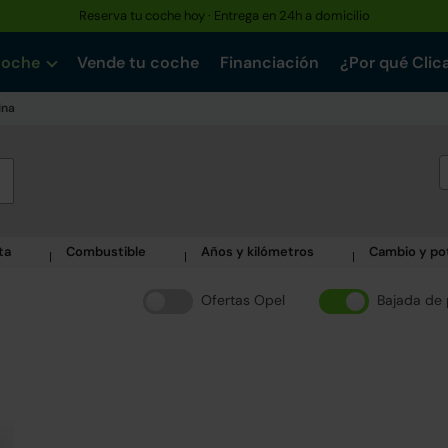
Reserva tu coche hoy · Entrega en 24h a domicilio
coche
Vende tu coche
Financiación
¿Por qué Clic
ina
ta
Combustible
Años y kilómetros
Cambio y po
Ofertas Opel
Bajada de 