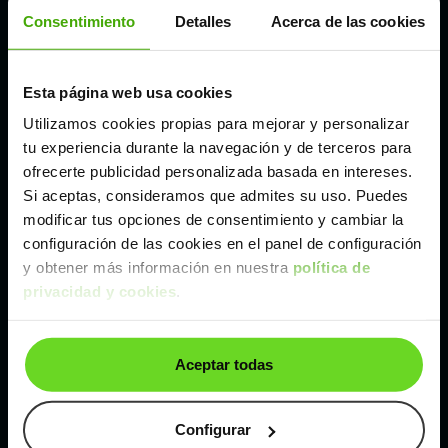
Córdoba
Consentimiento
Detalles
Acerca de las cookies
Madrid
Esta página web usa cookies
Utilizamos cookies propias para mejorar y personalizar
Málaga
tu experiencia durante la navegación y de terceros para
ofrecerte publicidad personalizada basada en intereses.
Si aceptas, consideramos que admites su uso. Puedes
Valencia
modificar tus opciones de consentimiento y cambiar la
configuración de las cookies en el panel de configuración
Zaragoza
y obtener más información en nuestra
política de
privacidad y cookies
.
Ver Ford Focus de segunda mano y ocasión
Aceptar todas
Ford Focus de segunda mano y ocasión
Coches de
segunda mano y ocasión por
Configurar
localización