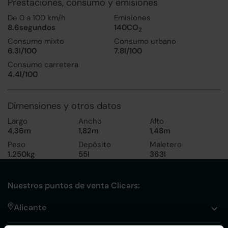
Prestaciones, consumo y emisiones
De 0 a 100 km/h
Emisiones
8.6segundos
140CO
2
Consumo mixto
Consumo urbano
6.3l/100
7.8l/100
Consumo carretera
4.4l/100
Dimensiones y otros datos
Largo
Ancho
Alto
4,36m
1,82m
1,48m
Peso
Depósito
Maletero
1.250kg
55l
363l
Nuestros puntos de venta Clicars:
Alicante