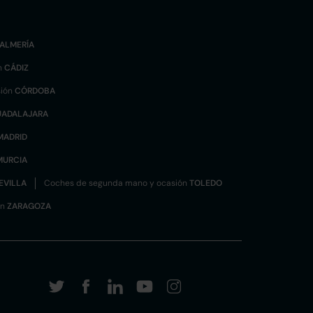
ALMERÍA
n
CÁDIZ
sión
CÓRDOBA
UADALAJARA
MADRID
MURCIA
EVILLA
Coches de segunda mano y ocasión
TOLEDO
ón
ZARAGOZA