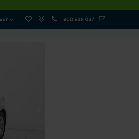
ars?
900 838 037