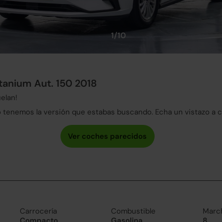
1/10
itanium Aut. 150 2018
elan!
tenemos la versión que estabas buscando. Echa un vistazo a 
Carrocería
Combustible
Marc
Compacto
Gasolina
8