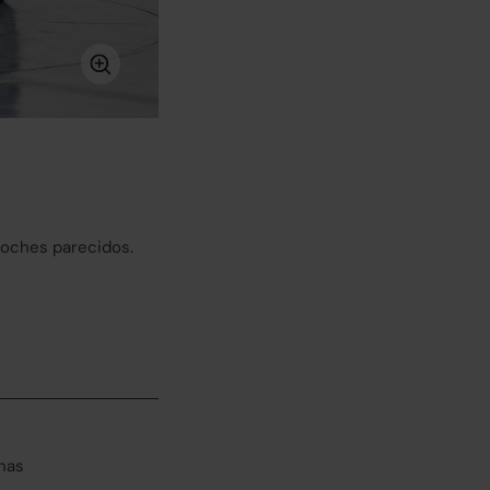
coches parecidos.
has