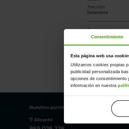
Tracción
Delantera
Prestaciones, co
Consentimiento
Velocidad máxima
210km/h
Consumo urbano
Esta página web usa cookie
6.9l/100
Utilizamos cookies propias p
publicidad personalizada ba
Dimensiones y ot
opciones de consentimiento y
Largo
An
información en nuestra
polít
4,38m
1,
Nuestros puntos de venta Clicars:
Alicante
965 026 229