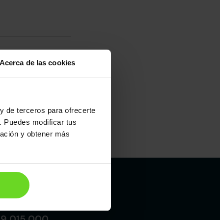
Acerca de las cookies
umo mixto
0
y de terceros para ofrecerte
. Puedes modificar tus
ración y obtener más
Maletero
375l
Madrid
19 015 000