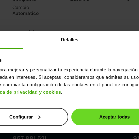
Cambio
Automático
nsumo y emisiones
Detalles
De 0 a 100 km/h
Emisiones
Cons
8.8segundos
125CO
6l/10
2
Consumo carretera
s
5l/100
ara mejorar y personalizar tu experiencia durante la navegación 
sada en intereses. Si aceptas, consideramos que admites su uso
ros datos
 cambiar la configuración de las cookies en el panel de configu
cho
Alto
Peso
Depósito
ica de privacidad y cookies
.
83m
1,45m
1.201kg
52l
Configurar
Aceptar todas
Córdoba
857 881 521
9