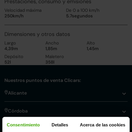
Prestaciones, consumo y emisiones
Velocidad máxima
De 0 a 100 km/h
250km/h
5.7segundos
Dimensiones y otros datos
Largo
Ancho
Alto
4,39m
1,85m
1,45m
Depósito
Maletero
52l
358l
Nuestros puntos de venta Clicars:
Alicante
Córdoba
Consentimiento
Detalles
Acerca de las cookies
Madrid