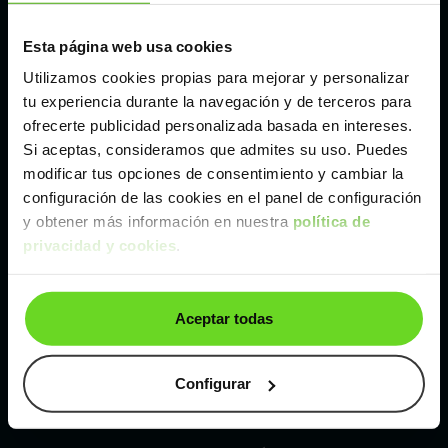
Esta página web usa cookies
Málaga
Utilizamos cookies propias para mejorar y personalizar
tu experiencia durante la navegación y de terceros para
Valencia
ofrecerte publicidad personalizada basada en intereses.
Si aceptas, consideramos que admites su uso. Puedes
Zaragoza
modificar tus opciones de consentimiento y cambiar la
configuración de las cookies en el panel de configuración
y obtener más información en nuestra
política de
Ver Ford Focus de segunda mano y ocasión
privacidad y cookies
.
Ford Focus de segunda mano y ocasión
Aceptar todas
Coches de
segunda mano y ocasión por
localización
Configurar
Coches de segunda mano y ocasión
ALBACETE
Coches de segunda mano y ocasión
ALICANTE