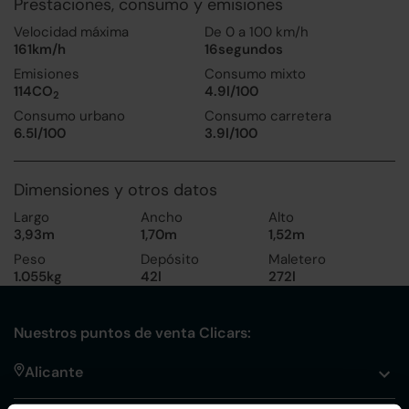
Prestaciones, consumo y emisiones
Velocidad máxima
De 0 a 100 km/h
161km/h
16segundos
Emisiones
Consumo mixto
114CO
4.9l/100
2
Consumo urbano
Consumo carretera
6.5l/100
3.9l/100
Dimensiones y otros datos
Largo
Ancho
Alto
3,93m
1,70m
1,52m
Peso
Depósito
Maletero
1.055kg
42l
272l
Nuestros puntos de venta Clicars:
Alicante