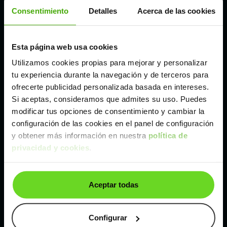
Córdoba
Consentimiento
Detalles
Acerca de las cookies
Madrid
Esta página web usa cookies
Utilizamos cookies propias para mejorar y personalizar
Málaga
tu experiencia durante la navegación y de terceros para
ofrecerte publicidad personalizada basada en intereses.
Si aceptas, consideramos que admites su uso. Puedes
Valencia
modificar tus opciones de consentimiento y cambiar la
configuración de las cookies en el panel de configuración
Zaragoza
y obtener más información en nuestra
política de
privacidad y cookies
.
Ver Ford Ka de segunda mano y ocasión
Aceptar todas
Ford Ka de segunda mano y ocasión
Coches de
segunda mano y ocasión por
Configurar
localización