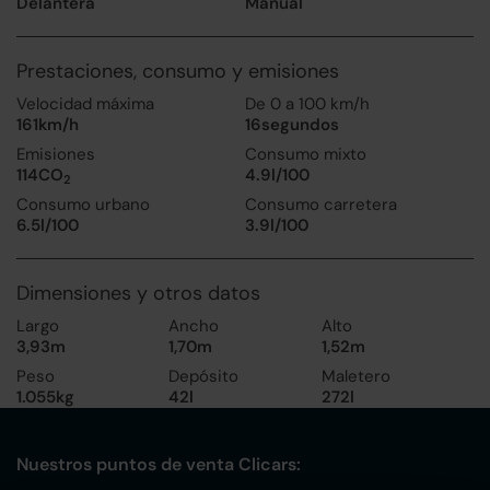
Delantera
Manual
Prestaciones, consumo y emisiones
Velocidad máxima
De 0 a 100 km/h
161km/h
16segundos
Emisiones
Consumo mixto
114CO
4.9l/100
2
Consumo urbano
Consumo carretera
6.5l/100
3.9l/100
Dimensiones y otros datos
Largo
Ancho
Alto
3,93m
1,70m
1,52m
Peso
Depósito
Maletero
1.055kg
42l
272l
Nuestros puntos de venta Clicars: