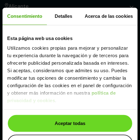
Alicante
Consentimiento
Detalles
Acerca de las cookies
Córdoba
Esta página web usa cookies
Madrid
Utilizamos cookies propias para mejorar y personalizar
tu experiencia durante la navegación y de terceros para
Málaga
ofrecerte publicidad personalizada basada en intereses.
Si aceptas, consideramos que admites su uso. Puedes
modificar tus opciones de consentimiento y cambiar la
Valencia
configuración de las cookies en el panel de configuración
y obtener más información en nuestra
política de
privacidad y cookies
.
Zaragoza
Ver Ford Ka de segunda mano y ocasión
Aceptar todas
Ford Ka de segunda mano y ocasión