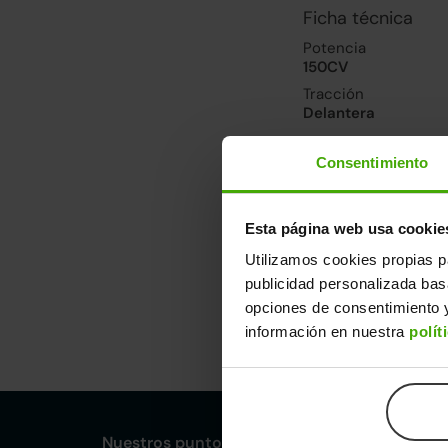
Ficha técnica
Potencia
150CV
Tracción
Delantera
Consentimiento
Prestaciones, co
Velocidad máxima
195km/h
Esta página web usa cookie
Consumo urbano
Utilizamos cookies propias p
7.8l/100
publicidad personalizada ba
opciones de consentimiento y
Dimensiones y ot
información en nuestra
polít
Largo
An
4,52m
1,
Nuestros puntos de venta Clicars: