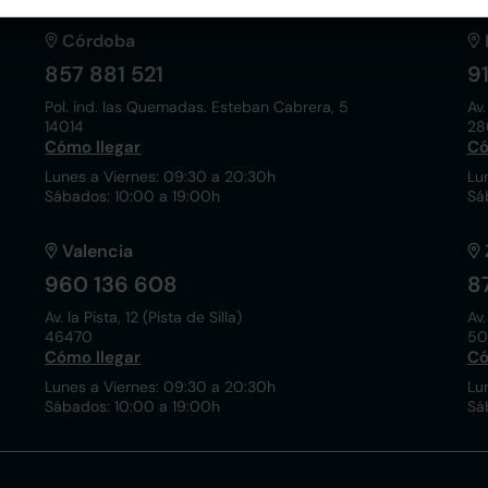
Córdoba
857 881 521
9
Pol. ind. las Quemadas. Esteban Cabrera, 5
Av.
14014
28
Cómo llegar
Có
Lunes a Viernes: 09:30 a 20:30h
Lu
Sábados: 10:00 a 19:00h
Sá
Valencia
960 136 608
8
Av. la Pista, 12 (Pista de Silla)
Av.
46470
50
Cómo llegar
Có
Lunes a Viernes: 09:30 a 20:30h
Lu
Sábados: 10:00 a 19:00h
Sá