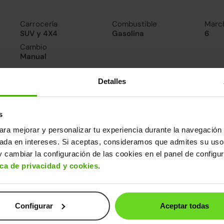
Carrocería
Combustible
Marc
SUV y 4X4
Gasolina
6
Cambio
Manual
Detalles
nsumo y emisiones
De 0 a 100 km/h
Emisiones
Cons
9.7segundos
177CO
6.2l/
s
2
Consumo carretera
ara mejorar y personalizar tu experiencia durante la navegación 
5.3l/100
sada en intereses. Si aceptas, consideramos que admites su uso
 cambiar la configuración de las cookies en el panel de configu
ros datos
ica de privacidad y cookies
.
cho
Alto
Peso
Depósito
84m
1,69m
1.579kg
60l
Configurar
Aceptar todas