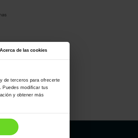
has
Acerca de las cookies
umo mixto
100
y de terceros para ofrecerte
. Puedes modificar tus
ración y obtener más
Maletero
456l