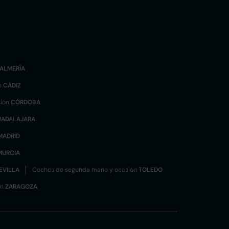
ALMERÍA
n
CÁDIZ
sión
CÓRDOBA
UADALAJARA
MADRID
MURCIA
EVILLA
Coches de segunda mano y ocasión
TOLEDO
ón
ZARAGOZA