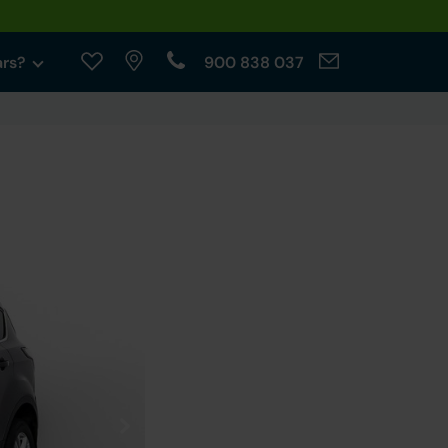
ars?
900 838 037