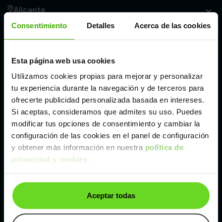
Alicante
Consentimiento
Detalles
Acerca de las cookies
Córdoba
Esta página web usa cookies
Madrid
Utilizamos cookies propias para mejorar y personalizar
tu experiencia durante la navegación y de terceros para
Málaga
ofrecerte publicidad personalizada basada en intereses.
Si aceptas, consideramos que admites su uso. Puedes
modificar tus opciones de consentimiento y cambiar la
Valencia
configuración de las cookies en el panel de configuración
y obtener más información en nuestra
política de
privacidad y cookies
.
Zaragoza
Ver Ford Kuga de segunda mano y ocasión
Aceptar todas
Ford Kuga de segunda mano y ocasión