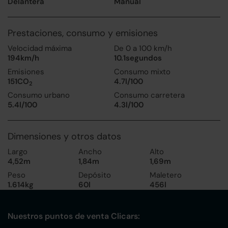
Delantera
Manual
Prestaciones, consumo y emisiones
Velocidad máxima
De 0 a 100 km/h
194km/h
10.1segundos
Emisiones
Consumo mixto
151CO
4.7l/100
2
Consumo urbano
Consumo carretera
5.4l/100
4.3l/100
Dimensiones y otros datos
Largo
Ancho
Alto
4,52m
1,84m
1,69m
Peso
Depósito
Maletero
1.614kg
60l
456l
Nuestros puntos de venta Clicars: