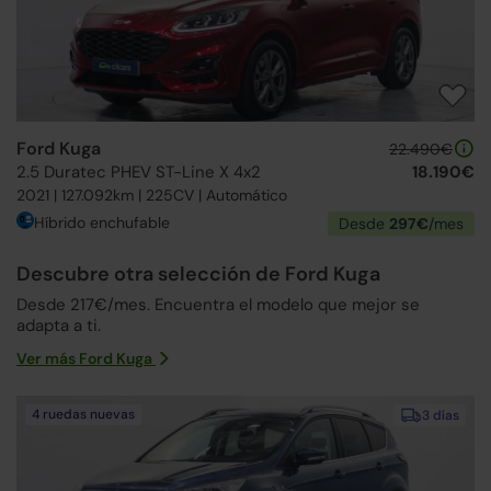
Ford Kuga
22.490€
2.5 Duratec PHEV ST-Line X 4x2
18.190€
2021 | 127.092km | 225CV | Automático
Híbrido enchufable
Desde
297€
/mes
Descubre otra selección de Ford Kuga
Desde 217€/mes. Encuentra el modelo que mejor se
adapta a ti.
Ver más Ford Kuga
4 ruedas nuevas
3 días