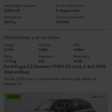
Velocidad máxima
De 0 a 100 km/h
200km/h
9.2segundos
Emisiones
Consumo mixto
26CO
1.2l/100
2
Dimensiones y otros datos
Largo
Ancho
Alto
4,61m
1,88m
1,68m
Peso
Depósito
Maletero
1.773kg
45l
405l
Ford Kuga 2.5 Duratec PHEV ST-Line X 4x2 2019
disponibles
Desde 297€/mes. Encuentra la versión que mejor se
adapta a ti.
↓ 500€
3 días