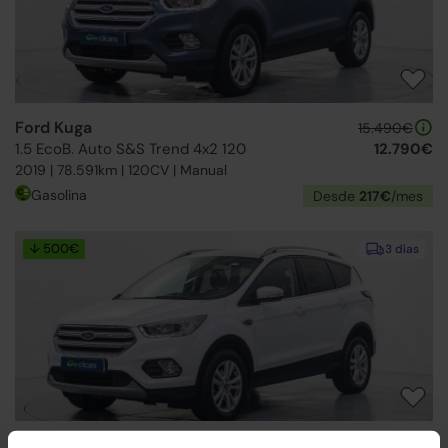
Ford Kuga
15.490€
1.5 EcoB. Auto S&S Trend 4x2 120
12.790€
2019 | 78.591km | 120CV | Manual
Gasolina
Desde
217€
/mes
↓ 500€
3 días
Ford Kuga
16.990€