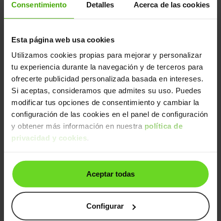
Consentimiento
Detalles
Acerca de las cookies
1.5 EcoBoost Trend FWD 120
12.790€
2019 | 107.545km | 120CV | Manual
Gasolina
Desde
239€
/mes
Esta página web usa cookies
Utilizamos cookies propias para mejorar y personalizar
Ruedas delanteras nuevas
3 días
tu experiencia durante la navegación y de terceros para
ofrecerte publicidad personalizada basada en intereses.
Si aceptas, consideramos que admites su uso. Puedes
modificar tus opciones de consentimiento y cambiar la
configuración de las cookies en el panel de configuración
y obtener más información en nuestra
política de
privacidad y cookies
.
Ford Kuga
20.490€
2.5 Duratec FHEV Titanium 4x2 Aut.
16.790€
Aceptar todas
2022 | 118.231km | 191CV | Automático
Híbrido
Desde
260€
/mes
Configurar
4 ruedas nuevas
3 días