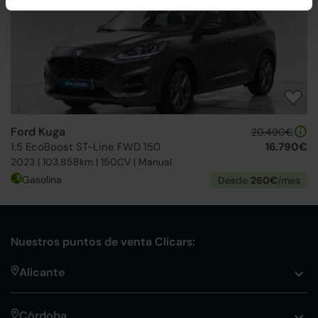
Ford Kuga
20.490€
1.5 EcoBoost ST-Line FWD 150
16.790€
2023 | 103.858km | 150CV | Manual
Gasolina
Desde
260€
/mes
Nuestros puntos de venta Clicars:
Alicante
Córdoba