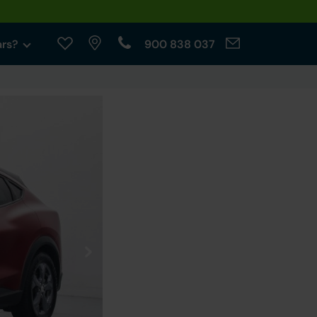
ars?
900 838 037