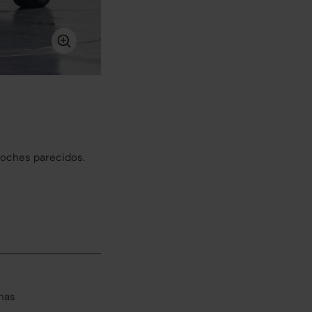
coches parecidos.
has