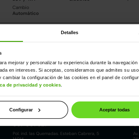
Cambio
Automático
consumo
Detalles
De 0 a 100 km/h
8segundos
s
ara mejorar y personalizar tu experiencia durante la navegación 
ros datos
sada en intereses. Si aceptas, consideramos que admites su uso
cho
Alto
Peso
Maletero
 cambiar la configuración de las cookies en el panel de configu
88m
1,60m
1.993kg
402l
ica de privacidad y cookies
.
Configurar
Aceptar todas
Córdoba
857 881 521
9
Pol. ind. las Quemadas. Esteban Cabrera, 5
Av.