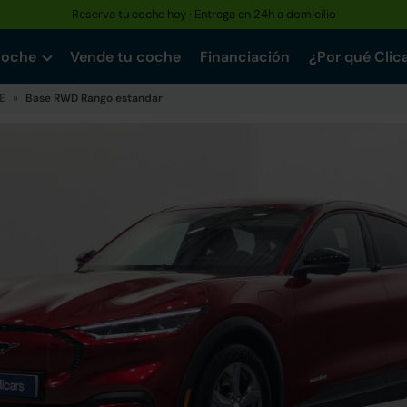
Reserva tu coche hoy · Entrega en 24h a domicilio
coche
Vende tu coche
Financiación
¿Por qué Clic
E
Base RWD Rango estandar