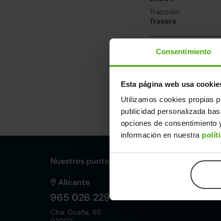
Tracción
Trasera
Prestaciones y 
Consentimiento
Velocidad máxima
180km/h
Esta página web usa cookie
Utilizamos cookies propias p
Dimensiones y ot
publicidad personalizada ba
Largo
An
opciones de consentimiento y
4,71m
1,
información en nuestra
polít
Nuestros puntos de venta Clicars:
Alicante
965 026 229
Ctra. Ocaña, 65