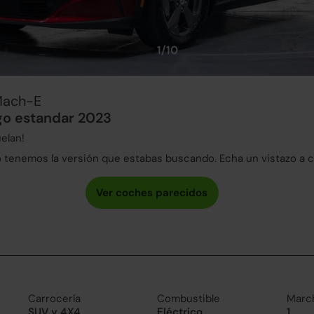
1/10
Mach-E
o estandar 2023
elan!
tenemos la versión que estabas buscando. Echa un vistazo a 
Carrocería
Combustible
Marc
SUV y 4X4
Eléctrico
1