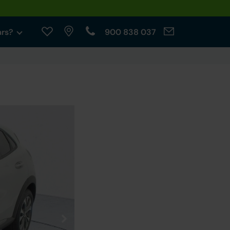
ars?
900 838 037