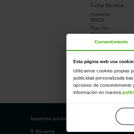
Ficha técnica
Potencia
125CV
Tracción
Delantera
Consentimiento
Prestaciones, co
Velocidad máxima
Esta página web usa cookie
191km/h
Utilizamos cookies propias p
publicidad personalizada ba
Dimensiones y ot
opciones de consentimiento y
información en nuestra
polít
Largo
An
4,19m
1,8
Nuestros puntos de venta Clicars:
Alicante