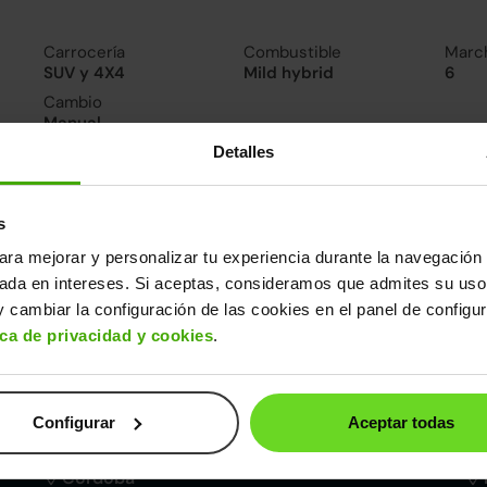
Carrocería
Combustible
Marc
SUV y 4X4
Mild hybrid
6
Cambio
Manual
Detalles
nsumo y emisiones
De 0 a 100 km/h
Emisiones
Cons
s
9.8segundos
122CO
5.3l/
2
ara mejorar y personalizar tu experiencia durante la navegación 
sada en intereses. Si aceptas, consideramos que admites su uso
ros datos
 cambiar la configuración de las cookies en el panel de configu
ica de privacidad y cookies
.
cho
Alto
Peso
Depósito
1m
1,55m
1.280kg
42l
Configurar
Aceptar todas
Córdoba