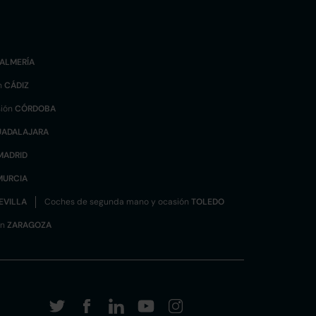
ALMERÍA
n
CÁDIZ
sión
CÓRDOBA
UADALAJARA
MADRID
MURCIA
EVILLA
Coches de segunda mano y ocasión
TOLEDO
ón
ZARAGOZA