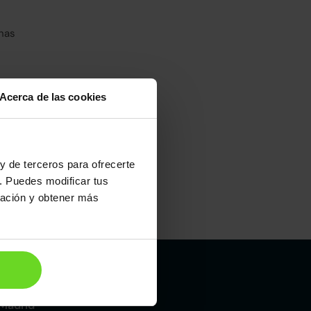
has
Acerca de las cookies
umo mixto
100
y de terceros para ofrecerte
. Puedes modificar tus
ración y obtener más
Maletero
453l
Madrid