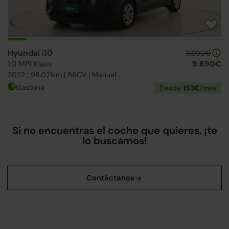
Hyundai i10
11.690€
1.0 MPI Klass
9.690€
2022 | 98.021km | 66CV | Manual
Gasolina
Desde
153€
/mes
Si no encuentras el coche que quieres, ¡te
lo buscamos!