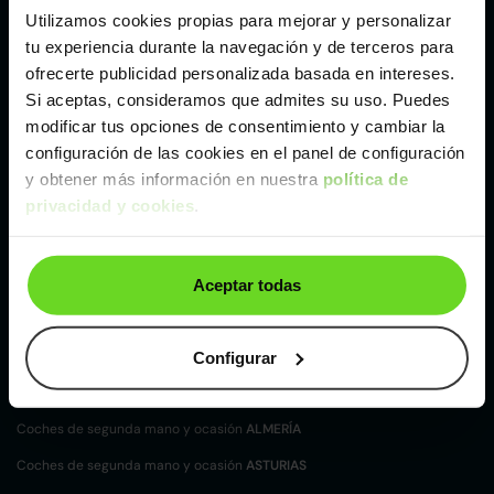
Utilizamos cookies propias para mejorar y personalizar
Otros coches Compacto de Hyundai de segunda
tu experiencia durante la navegación y de terceros para
mano y ocasión
ofrecerte publicidad personalizada basada en intereses.
Hyundai i20
Hyundai i30
Hyundai Ioniq
Si aceptas, consideramos que admites su uso. Puedes
modificar tus opciones de consentimiento y cambiar la
configuración de las cookies en el panel de configuración
Tipos de carrocerías Hyundai
y obtener más información en nuestra
política de
Compacto Hyundai
Monovolumen Hyundai
privacidad y cookies
.
SUV y 4X4 Hyundai
Aceptar todas
Coches de
segunda mano y ocasión por
localización
Coches de segunda mano y ocasión
ALBACETE
Configurar
Coches de segunda mano y ocasión
ALICANTE
Coches de segunda mano y ocasión
ALMERÍA
Coches de segunda mano y ocasión
ASTURIAS