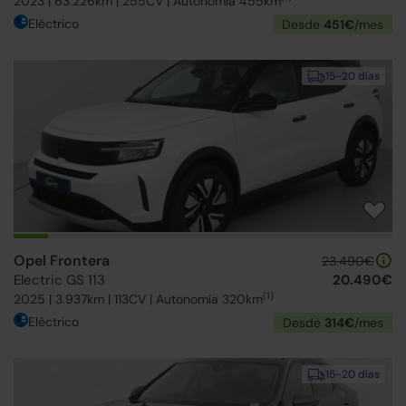
2023 | 63.226km | 255CV | Autonomía 455km
Eléctrico
Desde
451€
/mes
15-20 días
Opel Frontera
23.490€
Electric GS 113
20.490€
(1)
2025 | 3.937km | 113CV | Autonomía 320km
Eléctrico
Desde
314€
/mes
15-20 días