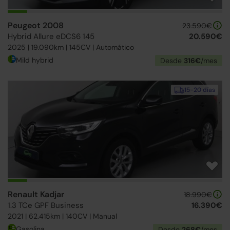
Peugeot 2008
23.590€
Hybrid Allure eDCS6 145
20.590€
2025 | 19.090km | 145CV | Automático
Mild hybrid
Desde
316€
/mes
15-20 días
Renault Kadjar
18.990€
1.3 TCe GPF Business
16.390€
2021 | 62.415km | 140CV | Manual
Gasolina
Desde
268€
/mes