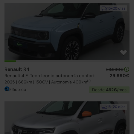
15-20 días
Renault R4
33.990€
Renault 4 E-Tech Iconic autonomía confort
29.990€
(1)
2025 | 666km | 150CV | Autonomía 409km
Eléctrico
Desde
462€
/mes
15-20 días