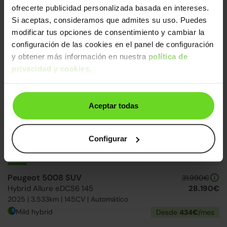
ofrecerte publicidad personalizada basada en intereses.
Audi Q2
24.590€
Si aceptas, consideramos que admites su uso. Puedes
35 TFSI Advanced S tronic
21.490€
modificar tus opciones de consentimiento y cambiar la
2021 | 73.906km | 150CV | Automático
configuración de las cookies en el panel de configuración
Gasolina
Desde
349€
/mes
y obtener más información en nuestra
política de
privacidad y cookies
.
15-20 días
Aceptar todas
Configurar
Peugeot 5008 SUV
31.990€
Hybrid Allure eDCS6 145
28.190€
2025 | 3.533km | 145CV | Automático
Mild hybrid
Desde
434€
/mes