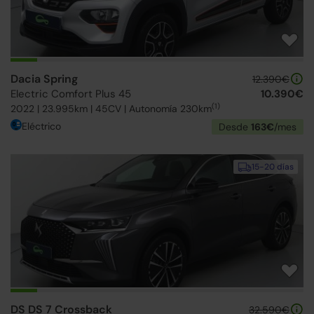
Dacia Spring
12.390€
Electric Comfort Plus 45
10.390€
(1)
2022 | 23.995km | 45CV | Autonomía 230km
Eléctrico
Desde
163€
/mes
15-20 días
DS DS 7 Crossback
32.590€