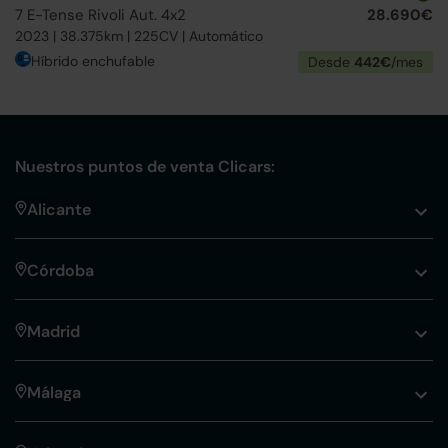
7 E-Tense Rivoli Aut. 4x2
28.690€
2023 | 38.375km | 225CV | Automático
Híbrido enchufable
Desde
442€
/mes
Nuestros puntos de venta Clicars:
Alicante
Córdoba
Madrid
Málaga