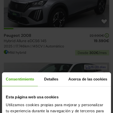
Peugeot 2008
22.590€
Hybrid Allure eDCS6 145
19.590€
2025 | 17.746km | 145CV | Automático
Mild hybrid
Desde
302€
/mes
15-20 días
Consentimiento
Detalles
Acerca de las cookies
Esta página web usa cookies
Utilizamos cookies propias para mejorar y personalizar
tu experiencia durante la navegación y de terceros para