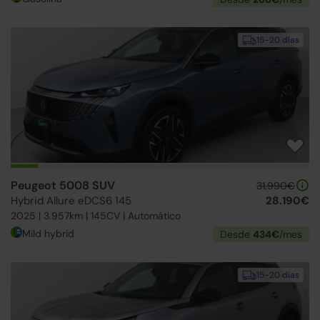
15-20 días
Peugeot 5008 SUV
31.990€
Hybrid Allure eDCS6 145
28.190€
2025 | 3.957km | 145CV | Automático
Mild hybrid
Desde
434€
/mes
15-20 días