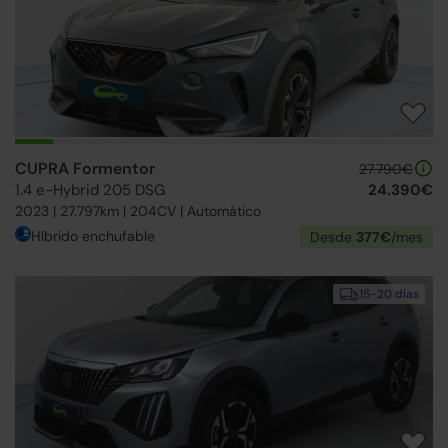
CUPRA Formentor
27.790€
1.4 e-Hybrid 205 DSG
24.390€
2023 | 27.797km | 204CV | Automático
Híbrido enchufable
Desde
377€
/mes
15-20 días