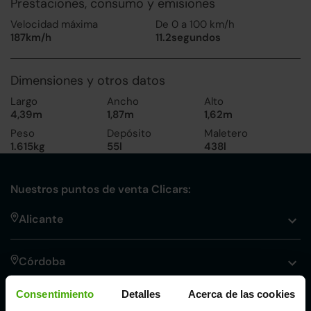
Prestaciones, consumo y emisiones
Velocidad máxima
De 0 a 100 km/h
187km/h
11.2segundos
Dimensiones y otros datos
Largo
Ancho
Alto
4,39m
1,87m
1,62m
Peso
Depósito
Maletero
1.615kg
55l
438l
Nuestros puntos de venta Clicars:
Alicante
Córdoba
Consentimiento
Detalles
Acerca de las cookies
Madrid