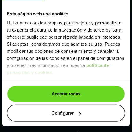
Esta página web usa cookies
Málaga
Utilizamos cookies propias para mejorar y personalizar
tu experiencia durante la navegación y de terceros para
Valencia
ofrecerte publicidad personalizada basada en intereses.
Si aceptas, consideramos que admites su uso. Puedes
Zaragoza
modificar tus opciones de consentimiento y cambiar la
configuración de las cookies en el panel de configuración
y obtener más información en nuestra
política de
Ver Jeep Compass de segunda mano y ocasión
privacidad y cookies
.
Jeep Compass de segunda mano y ocasión
Aceptar todas
Coches de
segunda mano y ocasión por
localización
Configurar
Coches de segunda mano y ocasión
ALBACETE
Coches de segunda mano y ocasión
ALICANTE