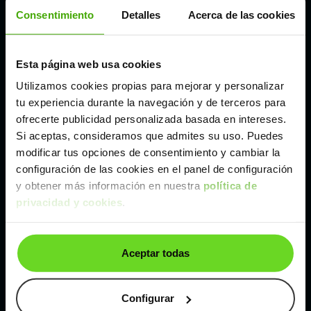
Córdoba
Consentimiento
Detalles
Acerca de las cookies
Madrid
Esta página web usa cookies
Utilizamos cookies propias para mejorar y personalizar
Málaga
tu experiencia durante la navegación y de terceros para
ofrecerte publicidad personalizada basada en intereses.
Si aceptas, consideramos que admites su uso. Puedes
Valencia
modificar tus opciones de consentimiento y cambiar la
configuración de las cookies en el panel de configuración
Zaragoza
y obtener más información en nuestra
política de
privacidad y cookies
.
Ver Kia Carens de segunda mano y ocasión
Aceptar todas
Kia Carens de segunda mano y ocasión
Coches de
segunda mano y ocasión por
Configurar
localización