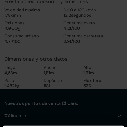
Prestaciones, consumo y emisiones
Velocidad máxima
De 0 a 100 km/h
178km/h
13.2segundos
Emisiones
Consumo mixto
109CO
4.2l/100
2
Consumo urbano
Consumo carretera
4.7l/100
3.9l/100
Dimensiones y otros datos
Largo
Ancho
Alto
4,53m
1,81m
1,61m
Peso
Depósito
Maletero
1.482kg
58l
536l
Nuestros puntos de venta Clicars:
Alicante