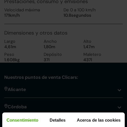
Prestaciones, consumo y emisiones
Velocidad máxima
De 0 a 100 km/h
171km/h
10.8segundos
Dimensiones y otros datos
Largo
Ancho
Alto
4,61m
1,80m
1,47m
Peso
Depósito
Maletero
1.608kg
37l
437l
Nuestros puntos de venta Clicars:
Alicante
Córdoba
Consentimiento
Detalles
Acerca de las cookies
Madrid