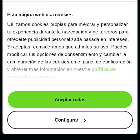
Esta página web usa cookies
Málaga
Utilizamos cookies propias para mejorar y personalizar
tu experiencia durante la navegación y de terceros para
Valencia
ofrecerte publicidad personalizada basada en intereses.
Si aceptas, consideramos que admites su uso. Puedes
Zaragoza
modificar tus opciones de consentimiento y cambiar la
configuración de las cookies en el panel de configuración
y obtener más información en nuestra
política de
Ver Kia Ceed de segunda mano y ocasión
privacidad y cookies
.
Kia Ceed de segunda mano y ocasión
Aceptar todas
Coches de
segunda mano y ocasión por
localización
Configurar
Coches de segunda mano y ocasión
ALBACETE
Coches de segunda mano y ocasión
ALICANTE