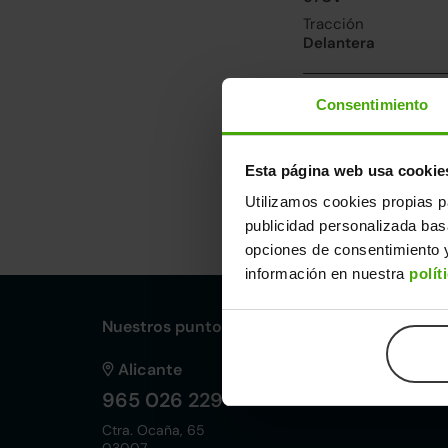
Tracción
Delantera
Prestaciones, co
Consentimiento
Velocidad máxima
159km/h
Esta página web usa cookie
Utilizamos cookies propias p
Dimensiones y ot
publicidad personalizada ba
Largo
An
opciones de consentimiento y
3,60m
1,
información en nuestra
polít
Nuestros puntos de venta Clicars:
Alicante
965 026 229
Ctra. Ocaña, 65