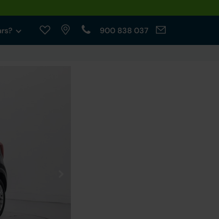
ars?
900 838 037