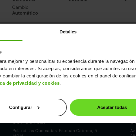
Cambio
Automático
nsumo y emisiones
Detalles
De 0 a 100 km/h
Emisiones
17.2segundos
102CO
2
s
ara mejorar y personalizar tu experiencia durante la navegación 
ros datos
sada en intereses. Si aceptas, consideramos que admites su uso
cho
Alto
Peso
Depósito
 cambiar la configuración de las cookies en el panel de configu
60m
1,49m
981kg
35l
ica de privacidad y cookies
.
Configurar
Aceptar todas
Córdoba
857 881 521
9
Pol. ind. las Quemadas. Esteban Cabrera, 5
Av.