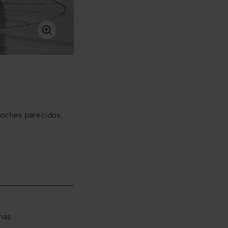
coches parecidos.
has