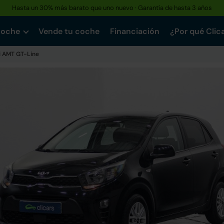
Hasta un 30% más barato que uno nuevo · Garantía de hasta 3 años
Reserva tu coche hoy · Entrega en 24h a domicilio
coche
Vende tu coche
Financiación
¿Por qué Clic
Pi AMT GT-Line