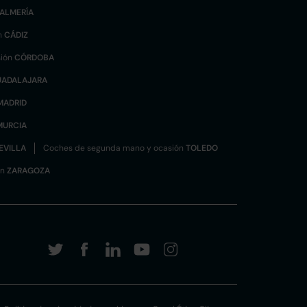
ALMERÍA
n
CÁDIZ
sión
CÓRDOBA
UADALAJARA
MADRID
MURCIA
EVILLA
Coches de segunda mano y ocasión
TOLEDO
ón
ZARAGOZA