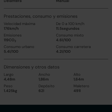
Delantera
Manual
Prestaciones, consumo y emisiones
Velocidad máxima
De 0 a 100 km/h
176km/h
11.5segundos
Emisiones
Consumo mixto
119CO
4.6l/100
2
Consumo urbano
Consumo carretera
5.4l/100
4.2l/100
Dimensiones y otros datos
Largo
Ancho
Alto
4,48m
1,86m
1,64m
Peso
Depósito
Maletero
1.425kg
62l
491l