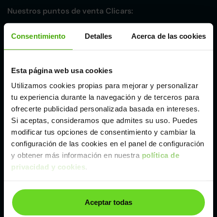
Nuestros puntos de venta Clicars:
Alicante
Consentimiento
Detalles
Acerca de las cookies
Córdoba
Esta página web usa cookies
Utilizamos cookies propias para mejorar y personalizar
Madrid
tu experiencia durante la navegación y de terceros para
ofrecerte publicidad personalizada basada en intereses.
Málaga
Si aceptas, consideramos que admites su uso. Puedes
modificar tus opciones de consentimiento y cambiar la
configuración de las cookies en el panel de configuración
Valencia
y obtener más información en nuestra
política de
privacidad y cookies
.
Zaragoza
Aceptar todas
Ver Kia Sportage de segunda mano y ocasión