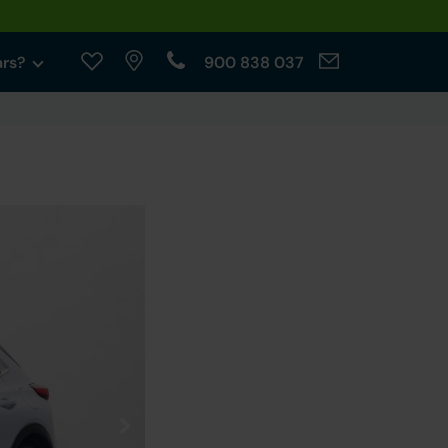
ars?
900 838 037