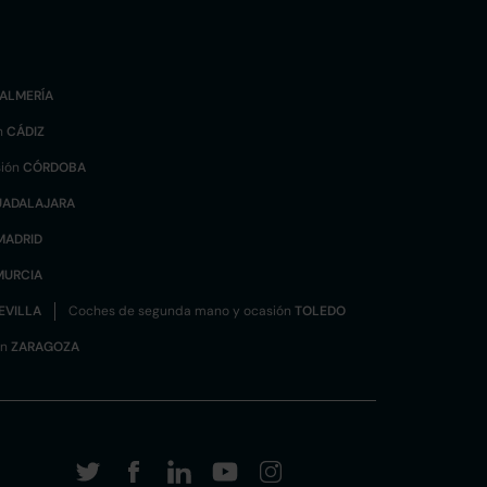
ALMERÍA
n
CÁDIZ
sión
CÓRDOBA
UADALAJARA
MADRID
MURCIA
EVILLA
Coches de segunda mano y ocasión
TOLEDO
ón
ZARAGOZA