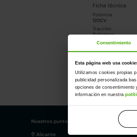
Ficha técnica
Potencia
120CV
Tracción
Delantera
Consentimiento
Prestaciones, co
Velocidad máxima
Esta página web usa cookie
186km/h
Utilizamos cookies propias p
publicidad personalizada ba
Dimensiones y ot
opciones de consentimiento y
información en nuestra
polít
Largo
An
4,40m
1,
Nuestros puntos de venta Clicars:
Alicante