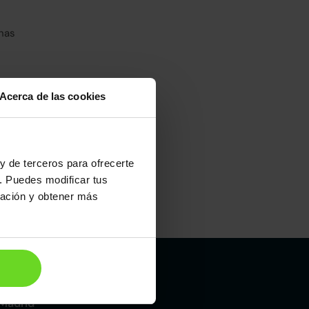
has
Acerca de las cookies
y de terceros para ofrecerte
. Puedes modificar tus
ración y obtener más
Maletero
426l
Madrid