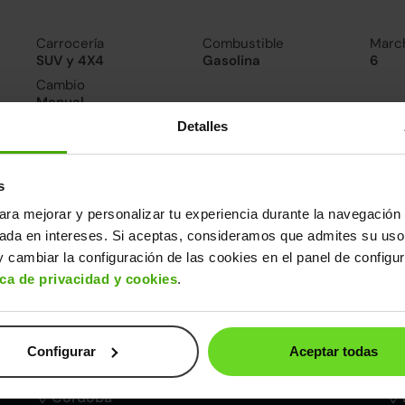
Carrocería
Combustible
Marc
SUV y 4X4
Gasolina
6
Cambio
Manual
Detalles
nsumo y emisiones
De 0 a 100 km/h
s
11.5segundos
ara mejorar y personalizar tu experiencia durante la navegación 
sada en intereses. Si aceptas, consideramos que admites su uso
ros datos
 cambiar la configuración de las cookies en el panel de configu
ica de privacidad y cookies
.
cho
Alto
Peso
Depósito
83m
1,48m
1.347kg
50l
Configurar
Aceptar todas
Córdoba