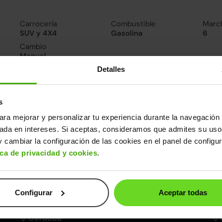
Carrocería
Combustible
Marc
SUV y 4X4
Gasolina
6
Cambio
Manual
Detalles
nsumo y emisiones
De 0 a 100 km/h
s
11.5segundos
ara mejorar y personalizar tu experiencia durante la navegación 
sada en intereses. Si aceptas, consideramos que admites su uso
ros datos
 cambiar la configuración de las cookies en el panel de configu
ica de privacidad y cookies
.
cho
Alto
Peso
Depósito
83m
1,50m
1.347kg
50l
Configurar
Aceptar todas
Córdoba