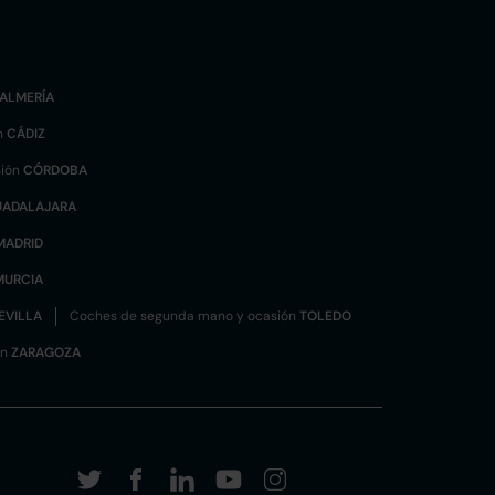
ALMERÍA
n
CÁDIZ
sión
CÓRDOBA
UADALAJARA
MADRID
MURCIA
EVILLA
Coches de segunda mano y ocasión
TOLEDO
ón
ZARAGOZA