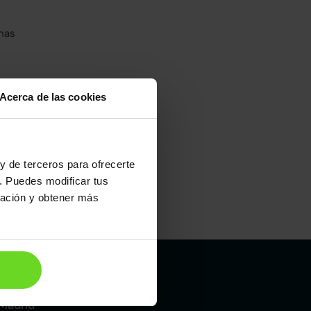
has
Acerca de las cookies
y de terceros para ofrecerte
. Puedes modificar tus
ración y obtener más
Maletero
426l
Madrid