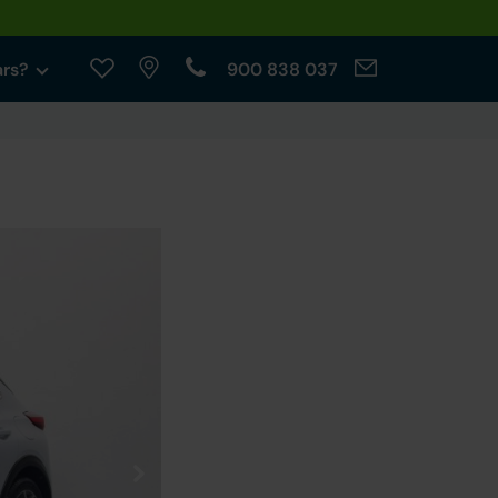
ars?
900 838 037