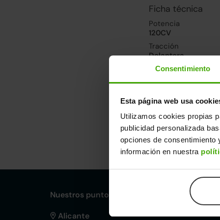
Ficha técnica
Potencia
120CV
Tracción
Delantera
Consentimiento
Prestaciones, co
Velocidad máxima
Esta página web usa cookie
186km/h
Utilizamos cookies propias p
publicidad personalizada ba
Dimensiones y ot
opciones de consentimiento y
información en nuestra
polít
Largo
An
4,40m
1,
Nuestros puntos de venta Clicars:
Alicante