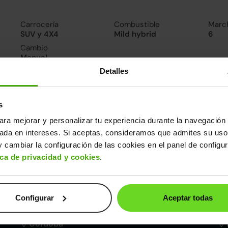
Carrocería
Combustible
Marc
SUV y 4X4
Mild hybrid
6
Cambio
Manual
Detalles
nsumo y emisiones
De 0 a 100 km/h
Emisiones
s
9segundos
121CO
2
ara mejorar y personalizar tu experiencia durante la navegación 
sada en intereses. Si aceptas, consideramos que admites su uso
ros datos
 cambiar la configuración de las cookies en el panel de configu
ica de privacidad y cookies
.
cho
Alto
Peso
Depósito
83m
1,48m
1.400kg
50l
Configurar
Aceptar todas
Córdoba