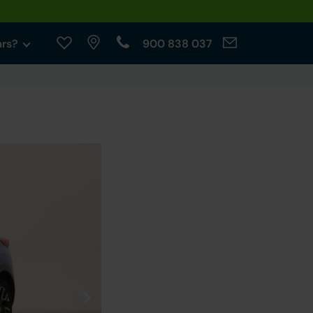
ars?
900 838 037