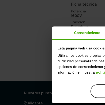
Ficha técnica
Potencia
160CV
Tracción
Delantera
Consentimiento
Prestaciones, co
Velocidad máxima
Esta página web usa cookie
208km/h
Utilizamos cookies propias p
publicidad personalizada ba
Dimensiones y ot
opciones de consentimiento y
información en nuestra
polít
Largo
An
4,40m
1,
Nuestros puntos de venta Clicars:
Alicante