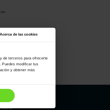
has
Acerca de las cookies
y de terceros para ofrecerte
. Puedes modificar tus
ración y obtener más
Maletero
380l
Madrid