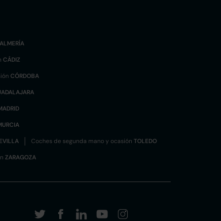
ALMERÍA
n
CÁDIZ
sión
CÓRDOBA
UADALAJARA
MADRID
MURCIA
EVILLA
Coches de segunda mano y ocasión
TOLEDO
ón
ZARAGOZA