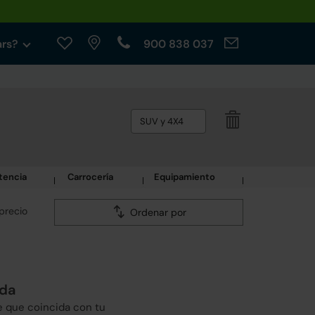
ars?
900 838 037
SUV y 4X4
tencia
Carrocería
Equipamiento
precio
Ordenar por
eda
e que coincida con tu