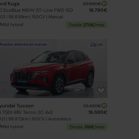
ord Kuga
20.990€
.0 EcoBlue MEHV ST-Line FWD 150
16.790€
21 | 118.839km | 150CV | Manual
Mild hybrid
Desde
275€
/mes
Ruedas delanteras nuevas
24h
yundai Tucson
23.490€
.6 TGDI 48V Tecno 2C 4x2
19.590€
21 | 98.872km | 150CV | Automático
Mild hybrid
Desde
318€
/mes