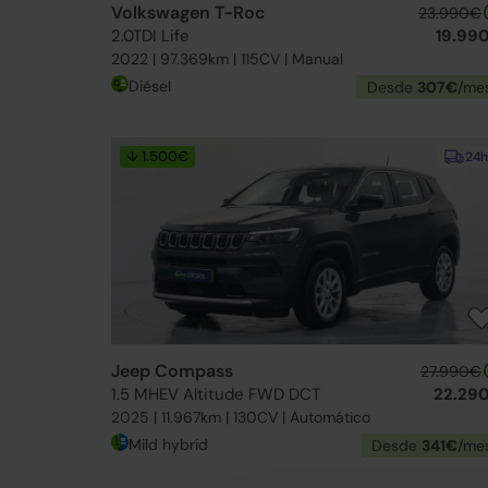
Volkswagen T-Roc
23.990€
2.0TDI Life
19.99
2022 | 97.369km | 115CV | Manual
Diésel
Desde
307€
/me
↓ 1.500€
24h
Jeep Compass
27.990€
1.5 MHEV Altitude FWD DCT
22.29
2025 | 11.967km | 130CV | Automático
Mild hybrid
Desde
341€
/me