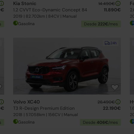
Kia Stonic
F
14.490€
0€
1.2 CVVT Eco-Dynamic Concept 84
11.890€
2
2019 | 82.702km | 84CV | Manual
20
Gasolina
s
Desde
222€
/mes
24h
Volvo XC40
H
26.490€
0€
T3 R-Design Premium Edition
22.190€
1
2018 | 57.058km | 156CV | Manual
20
Gasolina
s
Desde
406€
/mes