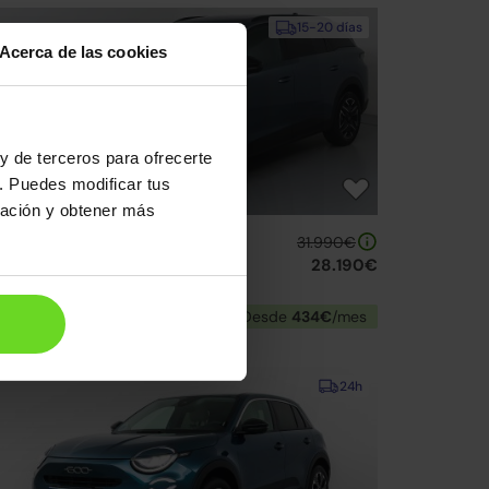
15-20 días
Acerca de las cookies
y de terceros para ofrecerte
. Puedes modificar tus
ración y obtener más
eugeot 5008 SUV
31.990€
ybrid Allure eDCS6 145
28.190€
25 | 3.957km | 145CV | Automático
Mild hybrid
Desde
434€
/mes
24h