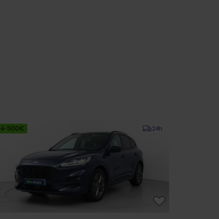
↓ 500€
24h