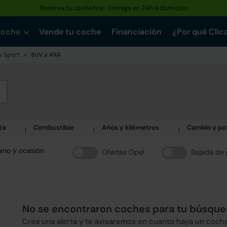
Reserva tu coche hoy · Entrega en 24h a domicilio
coche
Vende tu coche
Financiación
¿Por qué Clic
y Sport
SUV y 4X4
ta
Combustible
Años y kilómetros
Cambio y po
ano y ocasión
Ofertas Opel
Bajada de 
No se encontraron coches para tu búsqu
Crea una alerta y te avisaremos en cuanto haya un coch