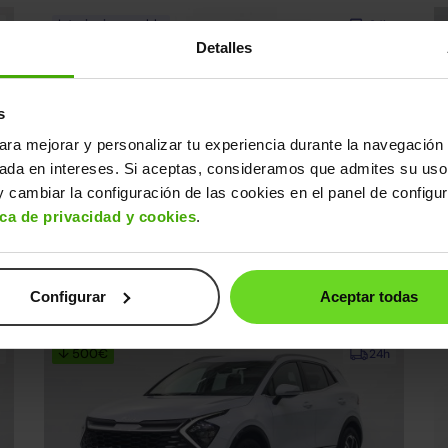
Interior impecable
24h
Detalles
s
ara mejorar y personalizar tu experiencia durante la navegación 
sada en intereses. Si aceptas, consideramos que admites su uso
 cambiar la configuración de las cookies en el panel de configu
ica de privacidad y cookies
.
SEAT Arona
P
22.490€
0€
1.0 TSI S&S X-Perience Special Edition DSG7 115
18.590€
H
2025 | 23.901km | 116CV | Automático
20
Gasolina
s
Desde
287€
/mes
Configurar
Aceptar todas
↓ 500€
24h