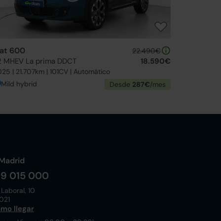
iat 600
22.490€
.2 MHEV La prima DDCT
18.590€
25 | 21.707km | 101CV | Automático
Mild hybrid
Desde
287€
/mes
Madrid
19 015 000
 Laboral, 10
021
mo llegar