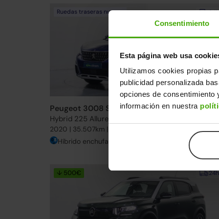
Ruedas traseras nuevas
24h
Consentimiento
Esta página web usa cookie
Utilizamos cookies propias p
publicidad personalizada ba
opciones de consentimiento y
información en nuestra
polít
Peugeot 3008 SUV
19.490€
Hybrid 225 Allure e-EAT8
16.69
2020 | 35.507km | 224CV | Automático
Híbrido enchufable
Desde
279€
/me
↓ 500€
24h