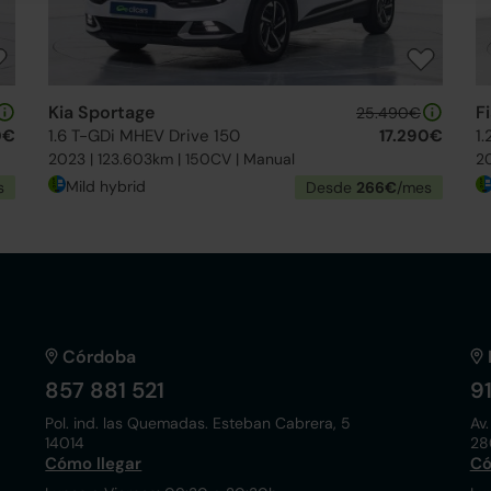
Kia Sportage
F
25.490€
0€
1.6 T-GDi MHEV Drive 150
17.290€
1
2023 | 123.603km | 150CV | Manual
20
Mild hybrid
s
Desde
266€
/mes
Córdoba
857 881 521
9
Pol. ind. las Quemadas. Esteban Cabrera, 5
Av.
14014
28
Cómo llegar
Có