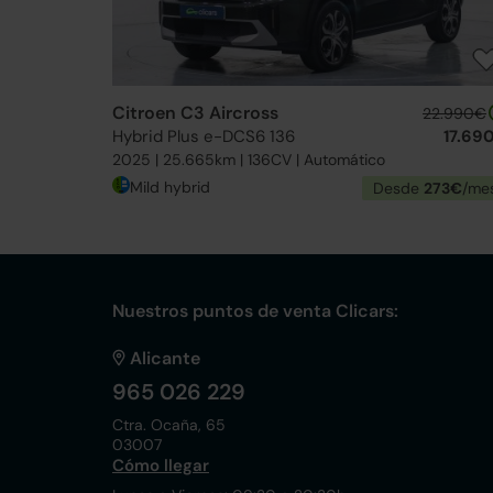
Citroen C3 Aircross
22.990€
Hybrid Plus e-DCS6 136
17.69
2025 | 25.665km | 136CV | Automático
Mild hybrid
Desde
273€
/me
Nuestros puntos de venta Clicars:
Alicante
965 026 229
Ctra. Ocaña, 65
03007
Cómo llegar