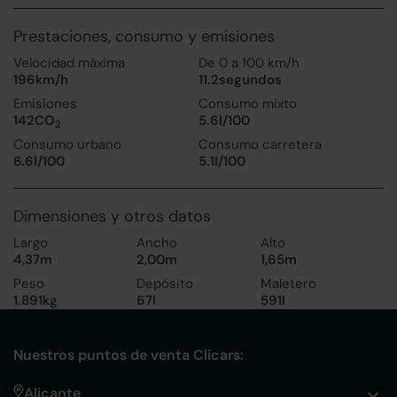
Prestaciones, consumo y emisiones
Velocidad máxima
De 0 a 100 km/h
196km/h
11.2segundos
Emisiones
Consumo mixto
142CO
5.6l/100
2
Consumo urbano
Consumo carretera
6.6l/100
5.1l/100
Dimensiones y otros datos
Largo
Ancho
Alto
4,37m
2,00m
1,65m
Peso
Depósito
Maletero
1.891kg
67l
591l
Nuestros puntos de venta Clicars:
Alicante