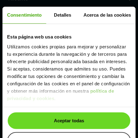
Consentimiento
Detalles
Acerca de las cookies
Córdoba
Madrid
Esta página web usa cookies
Utilizamos cookies propias para mejorar y personalizar
tu experiencia durante la navegación y de terceros para
Málaga
ofrecerte publicidad personalizada basada en intereses.
Si aceptas, consideramos que admites su uso. Puedes
Valencia
modificar tus opciones de consentimiento y cambiar la
configuración de las cookies en el panel de configuración
y obtener más información en nuestra
política de
Zaragoza
privacidad y cookies
.
Ver Land Rover Range Rover Evoque de segunda
mano y ocasión
Aceptar todas
Land Rover Range Rover Evoque de segunda mano y ocasión