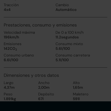
Tracción
Cambio
4x4
Automático
Prestaciones, consumo y emisiones
Velocidad máxima
De 0 a 100 km/h
196km/h
11.2segundos
Emisiones
Consumo mixto
142CO
5.6l/100
2
Consumo urbano
Consumo carretera
6.6l/100
5.1l/100
Dimensiones y otros datos
Largo
Ancho
Alto
4,37m
2,00m
1,65m
Peso
Depósito
Maletero
1.891kg
67l
591l