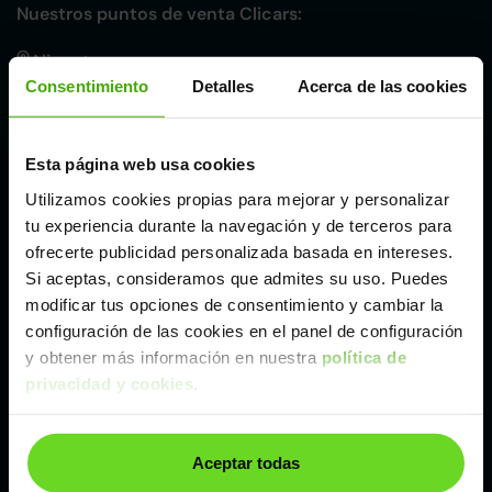
Nuestros puntos de venta Clicars:
Alicante
Consentimiento
Detalles
Acerca de las cookies
Córdoba
Esta página web usa cookies
Madrid
Utilizamos cookies propias para mejorar y personalizar
tu experiencia durante la navegación y de terceros para
ofrecerte publicidad personalizada basada en intereses.
Málaga
Si aceptas, consideramos que admites su uso. Puedes
modificar tus opciones de consentimiento y cambiar la
Valencia
configuración de las cookies en el panel de configuración
y obtener más información en nuestra
política de
privacidad y cookies
.
Zaragoza
Aceptar todas
Ver Land Rover Range Rover Evoque de segunda