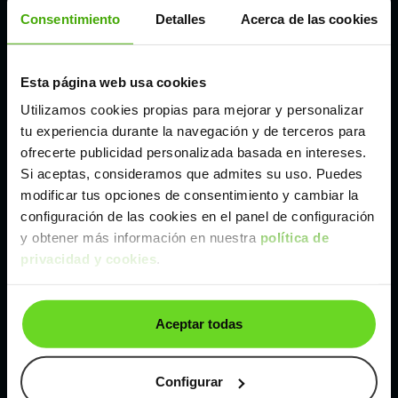
Córdoba
Consentimiento
Detalles
Acerca de las cookies
Madrid
Esta página web usa cookies
Utilizamos cookies propias para mejorar y personalizar
Málaga
tu experiencia durante la navegación y de terceros para
ofrecerte publicidad personalizada basada en intereses.
Si aceptas, consideramos que admites su uso. Puedes
Valencia
modificar tus opciones de consentimiento y cambiar la
configuración de las cookies en el panel de configuración
Zaragoza
y obtener más información en nuestra
política de
privacidad y cookies
.
Ver Lexus IS de segunda mano y ocasión
Aceptar todas
Lexus IS de segunda mano y ocasión
Coches de
segunda mano y ocasión por
Configurar
localización