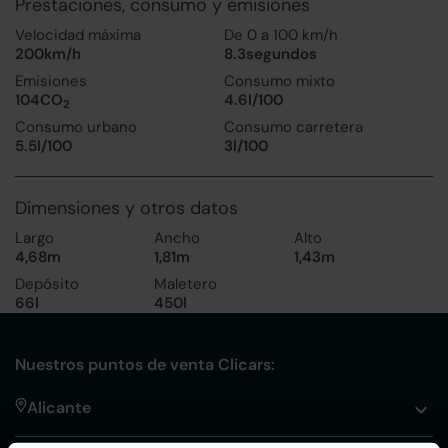
Prestaciones, consumo y emisiones
Velocidad máxima
De 0 a 100 km/h
200km/h
8.3segundos
Emisiones
Consumo mixto
104CO
4.6l/100
2
Consumo urbano
Consumo carretera
5.5l/100
3l/100
Dimensiones y otros datos
Largo
Ancho
Alto
4,68m
1,81m
1,43m
Depósito
Maletero
66l
450l
Nuestros puntos de venta Clicars:
Alicante