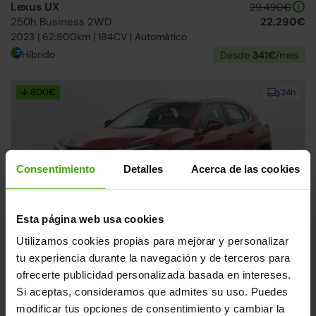
Lexus UX
29.490€
250h Business 2WD
22.290€
2023 | 62.800km | 184CV | Automático
Híbrido
Desde
341€
/mes
↓ 600€
24h
Consentimiento
Detalles
Acerca de las cookies
Esta página web usa cookies
Lexus UX
30.490€
Utilizamos cookies propias para mejorar y personalizar
250h Business City 2WD
23.690€
tu experiencia durante la navegación y de terceros para
2022 | 38.290km | 184CV | Automático
ofrecerte publicidad personalizada basada en intereses.
Híbrido
Desde
366€
/mes
Si aceptas, consideramos que admites su uso. Puedes
modificar tus opciones de consentimiento y cambiar la
Reservado