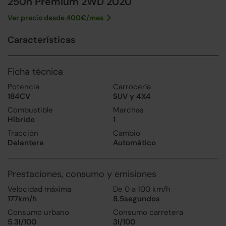
250h Premium 2WD 2020
Ver precio desde
400
€/
mes
Características
Ficha técnica
Potencia
Carrocería
184CV
SUV y 4X4
Combustible
Marchas
Híbrido
1
Tracción
Cambio
Delantera
Automático
Prestaciones, consumo y emisiones
Velocidad máxima
De 0 a 100 km/h
177km/h
8.5segundos
Consumo urbano
Consumo carretera
5.3l/100
3l/100