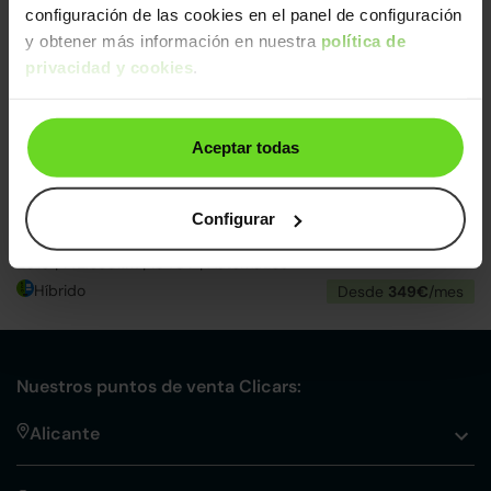
24h
configuración de las cookies en el panel de configuración
y obtener más información en nuestra
política de
privacidad y cookies
.
Aceptar todas
Lexus UX
24.490€
Configurar
250h Business 2WD
18.990€
2019 | 142.330km | 184CV | Automático
Híbrido
Desde
349€
/mes
Nuestros puntos de venta Clicars:
Alicante