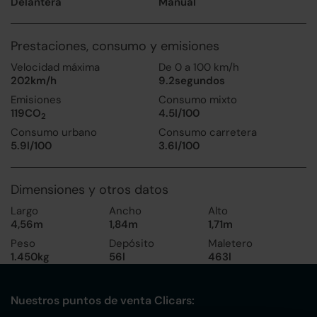
Delantera
Manual
Prestaciones, consumo y emisiones
Velocidad máxima
De 0 a 100 km/h
202km/h
9.2segundos
Emisiones
Consumo mixto
119CO
4.5l/100
2
Consumo urbano
Consumo carretera
5.9l/100
3.6l/100
Dimensiones y otros datos
Largo
Ancho
Alto
4,56m
1,84m
1,71m
Peso
Depósito
Maletero
1.450kg
56l
463l
Nuestros puntos de venta Clicars: