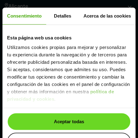
Alicante
Consentimiento
Detalles
Acerca de las cookies
Córdoba
Esta página web usa cookies
Madrid
Utilizamos cookies propias para mejorar y personalizar
tu experiencia durante la navegación y de terceros para
Málaga
ofrecerte publicidad personalizada basada en intereses.
Si aceptas, consideramos que admites su uso. Puedes
modificar tus opciones de consentimiento y cambiar la
Valencia
configuración de las cookies en el panel de configuración
y obtener más información en nuestra
política de
privacidad y cookies
.
Zaragoza
Ver Mazda CX-5 de segunda mano y ocasión
Aceptar todas
Mazda CX-5 de segunda mano y ocasión