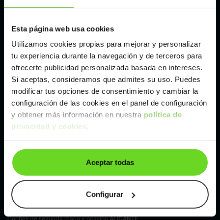
Madrid
Esta página web usa cookies
Málaga
Utilizamos cookies propias para mejorar y personalizar
tu experiencia durante la navegación y de terceros para
Valencia
ofrecerte publicidad personalizada basada en intereses.
Si aceptas, consideramos que admites su uso. Puedes
modificar tus opciones de consentimiento y cambiar la
Zaragoza
configuración de las cookies en el panel de configuración
y obtener más información en nuestra
política de
privacidad y cookies
.
Ver Mazda CX-60 de segunda mano y ocasión
Mazda CX-60 de segunda mano y ocasión
Aceptar todas
Coches de
segunda mano y ocasión por
localización
Configurar
Coches de segunda mano y ocasión
ALBACETE
Coches de segunda mano y ocasión
ALICANTE