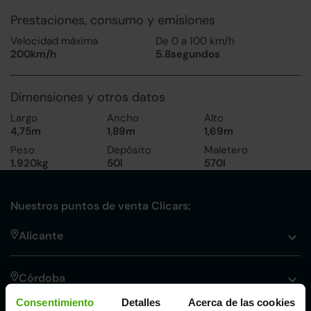
Prestaciones, consumo y emisiones
Velocidad máxima
De 0 a 100 km/h
200km/h
5.8segundos
Dimensiones y otros datos
Largo
Ancho
Alto
4,75m
1,89m
1,69m
Peso
Depósito
Maletero
1.920kg
50l
570l
Nuestros puntos de venta Clicars:
Alicante
Córdoba
Consentimiento
Detalles
Acerca de las cookies