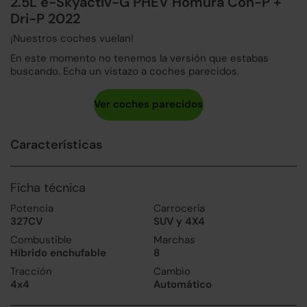
2.5L e-Skyactiv-G PHEV Homura Con-P +
Dri-P 2022
¡Nuestros coches vuelan!
En este momento no tenemos la versión que estabas
buscando. Echa un vistazo a coches parecidos.
Características
Ficha técnica
Potencia
Carrocería
327CV
SUV y 4X4
Combustible
Marchas
Híbrido enchufable
8
Tracción
Cambio
4x4
Automático