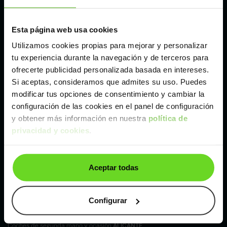
Madrid
Esta página web usa cookies
Málaga
Utilizamos cookies propias para mejorar y personalizar
tu experiencia durante la navegación y de terceros para
Valencia
ofrecerte publicidad personalizada basada en intereses.
Si aceptas, consideramos que admites su uso. Puedes
modificar tus opciones de consentimiento y cambiar la
Zaragoza
configuración de las cookies en el panel de configuración
y obtener más información en nuestra
política de
privacidad y cookies
.
Ver Mazda CX-60 de segunda mano y ocasión
Mazda CX-60 de segunda mano y ocasión
Aceptar todas
Coches de
segunda mano y ocasión por
localización
Configurar
Coches de segunda mano y ocasión
ALBACETE
Coches de segunda mano y ocasión
ALICANTE