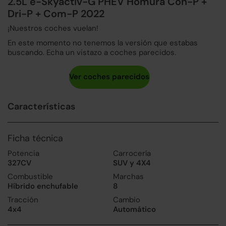
2.5L e-Skyactiv-G PHEV Homura Con-P +
Dri-P + Com-P 2022
¡Nuestros coches vuelan!
En este momento no tenemos la versión que estabas
buscando. Echa un vistazo a coches parecidos.
Características
Ficha técnica
Potencia
Carrocería
327CV
SUV y 4X4
Combustible
Marchas
Híbrido enchufable
8
Tracción
Cambio
4x4
Automático