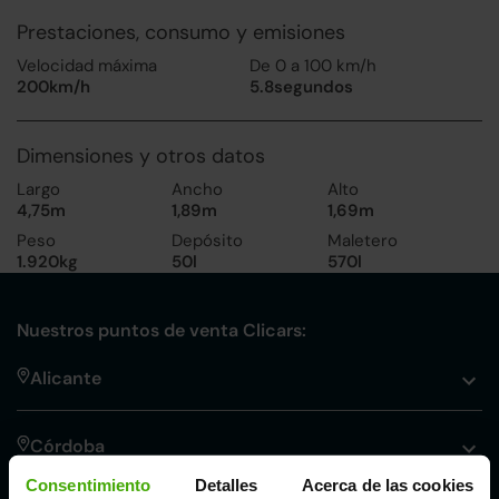
Prestaciones, consumo y emisiones
Velocidad máxima
De 0 a 100 km/h
200km/h
5.8segundos
Dimensiones y otros datos
Largo
Ancho
Alto
4,75m
1,89m
1,69m
Peso
Depósito
Maletero
1.920kg
50l
570l
Nuestros puntos de venta Clicars:
Alicante
Córdoba
Consentimiento
Detalles
Acerca de las cookies