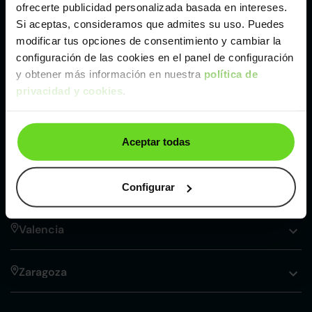
ofrecerte publicidad personalizada basada en intereses.
Si aceptas, consideramos que admites su uso. Puedes
Nuestros puntos de venta Clicars:
modificar tus opciones de consentimiento y cambiar la
configuración de las cookies en el panel de configuración
Alicante
y obtener más información en nuestra
política de
privacidad y cookies
.
Córdoba
Aceptar todas
Madrid
Málaga
Configurar
Valencia
Zaragoza