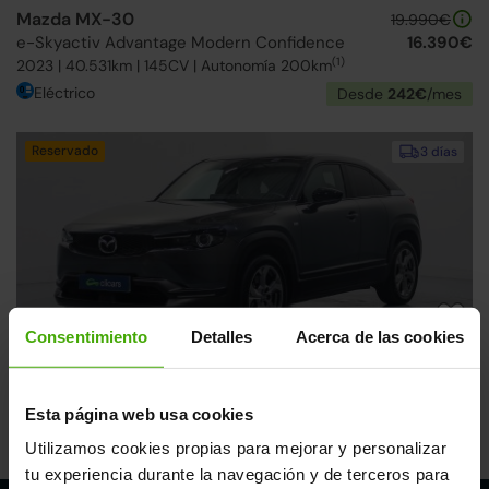
Mazda MX-30
19.990€
e-Skyactiv Advantage Modern Confidence
16.390€
(1)
2023 | 40.531km | 145CV | Autonomía 200km
Eléctrico
Desde
242€
/mes
Reservado
3 días
Consentimiento
Detalles
Acerca de las cookies
Mazda MX-30
19.990€
e-Skyactiv Advantage Modern Confidence
14.990€
(1)
2023 | 49.658km | 145CV | Autonomía 200km
Esta página web usa cookies
Eléctrico
Desde
222€
/mes
Utilizamos cookies propias para mejorar y personalizar
tu experiencia durante la navegación y de terceros para