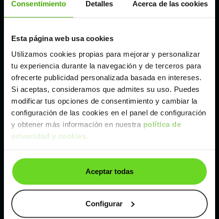
Consentimiento
Detalles
Acerca de las cookies
Madrid
Esta página web usa cookies
Málaga
Utilizamos cookies propias para mejorar y personalizar
tu experiencia durante la navegación y de terceros para
Valencia
ofrecerte publicidad personalizada basada en intereses.
Si aceptas, consideramos que admites su uso. Puedes
modificar tus opciones de consentimiento y cambiar la
Zaragoza
configuración de las cookies en el panel de configuración
y obtener más información en nuestra
política de
privacidad y cookies
.
Ver Mercedes Citan N1 de segunda mano y
ocasión
Mercedes Citan N1 de segunda mano y ocasión
Aceptar todas
Coches de
segunda mano y ocasión por
localización
Configurar