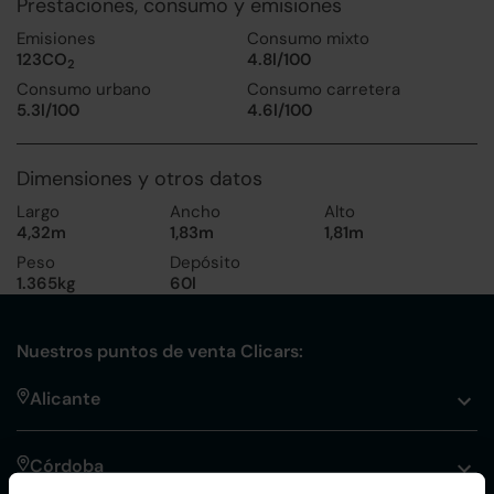
Prestaciones, consumo y emisiones
Emisiones
Consumo mixto
123CO
4.8l/100
2
Consumo urbano
Consumo carretera
5.3l/100
4.6l/100
Dimensiones y otros datos
Largo
Ancho
Alto
4,32m
1,83m
1,81m
Peso
Depósito
1.365kg
60l
Nuestros puntos de venta Clicars:
Alicante
Córdoba