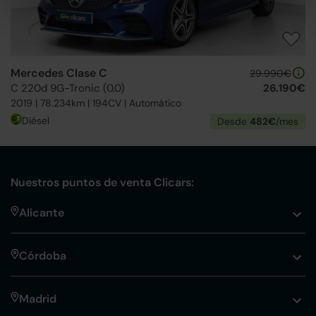
Mercedes Clase C
29.990€
C 220d 9G-Tronic (0.0)
26.190€
2019 | 78.234km | 194CV | Automático
Diésel
Desde
482€
/mes
Nuestros puntos de venta Clicars:
Alicante
Córdoba
Madrid