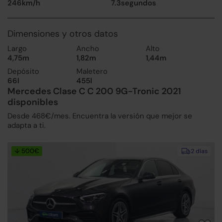
246km/h
7.3segundos
Dimensiones y otros datos
Largo
Ancho
Alto
4,75m
1,82m
1,44m
Depósito
Maletero
66l
455l
Mercedes Clase C C 200 9G-Tronic 2021
disponibles
Desde 468€/mes. Encuentra la versión que mejor se
adapta a ti.
↓ 500€
2 días