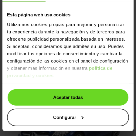
Interior impecable
2 días
Esta página web usa cookies
Portón trasero eléctrico
Utilizamos cookies propias para mejorar y personalizar
tu experiencia durante la navegación y de terceros para
ofrecerte publicidad personalizada basada en intereses.
Si aceptas, consideramos que admites su uso. Puedes
modificar tus opciones de consentimiento y cambiar la
configuración de las cookies en el panel de configuración
y obtener más información en nuestra
política de
Mercedes Clase C
38.990€
privacidad y cookies
.
C Estate 300e 9G-Tronic
31.890€
2022 | 62.780km | 313CV | Automático
Híbrido enchufable
Desde
468€
/mes
Aceptar todas
Interior impecable
Ruedas delanteras nuevas
Configurar