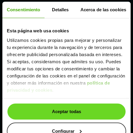
Córdoba
Consentimiento
Detalles
Acerca de las cookies
Madrid
Esta página web usa cookies
Utilizamos cookies propias para mejorar y personalizar
Málaga
tu experiencia durante la navegación y de terceros para
ofrecerte publicidad personalizada basada en intereses.
Valencia
Si aceptas, consideramos que admites su uso. Puedes
modificar tus opciones de consentimiento y cambiar la
configuración de las cookies en el panel de configuración
Zaragoza
y obtener más información en nuestra
política de
privacidad y cookies
.
Ver Mercedes Clase C de segunda mano y
ocasión
Aceptar todas
Mercedes Clase C de segunda mano y ocasión
Configurar