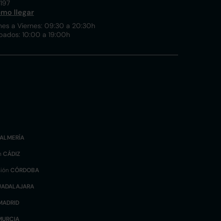
197
mo llegar
nes a Viernes: 09:30 a 20:30h
bados: 10:00 a 19:00h
ALMERÍA
n
CÁDIZ
sión
CÓRDOBA
UADALAJARA
MADRID
MURCIA