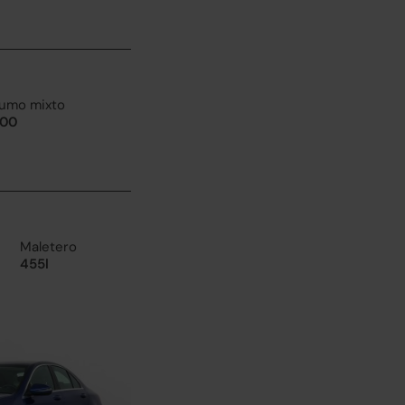
umo mixto
100
Maletero
455l