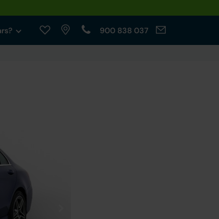
ars?
900 838 037