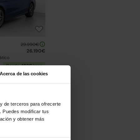
29.990€
26.190€
ático
Desde
482€
/mes
Acerca de las cookies
y de terceros para ofrecerte
. Puedes modificar tus
24h
ración y obtener más