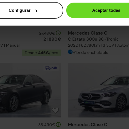
Configurar
Aceptar todas
Mercedes Clase C
27.490€
21.890€
C Estate 300e 9G-Tronic
CV | Manual
2022 | 62.780km | 313CV | Autom
Híbrido enchufable
Desde
445€
/mes
24h
Mercedes Clase C
38.490€