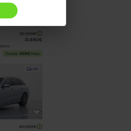
38.990€
31.890€
ático
Desde
468€
/mes
24h
40.990€