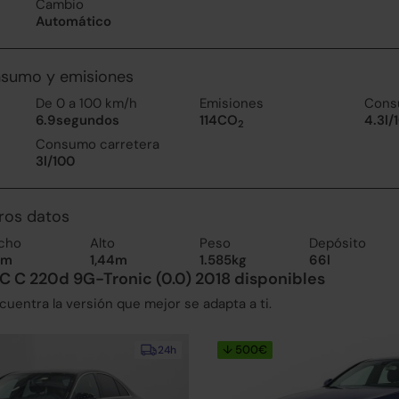
Cambio
Automático
nsumo y emisiones
De 0 a 100 km/h
Emisiones
Cons
6.9segundos
114CO
4.3l/
2
Consumo carretera
3l/100
ros datos
cho
Alto
Peso
Depósito
1m
1,44m
1.585kg
66l
C C 220d 9G-Tronic (0.0) 2018 disponibles
uentra la versión que mejor se adapta a ti.
↓ 500€
24h