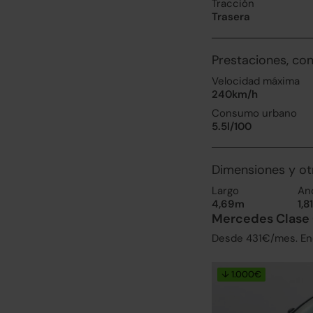
Tracción
Trasera
Prestaciones, co
Velocidad máxima
240km/h
Consumo urbano
5.5l/100
Dimensiones y ot
Largo
An
4,69m
1,8
Mercedes Clase 
Desde 431€/mes. Enc
↓ 1.000€