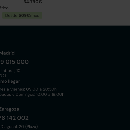
34.790€
ático
Desde
509€
/mes
Madrid
19 015 000
 Laboral, 10
021
mo llegar
nes a Viernes: 09:00 a 20:30h
bados y Domingos: 10:00 a 19:00h
Zaragoza
76 142 002
 Diagonal, 20 (Plaza)