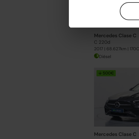
Mercedes Clase C
C 220d
2017 | 68.627km | 170
Diésel
↓ 500€
Mercedes Clase C