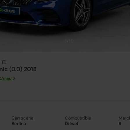
1/10
 C
ic (0.0) 2018
€/
mes
Carrocería
Combustible
Marc
Berlina
Diésel
9