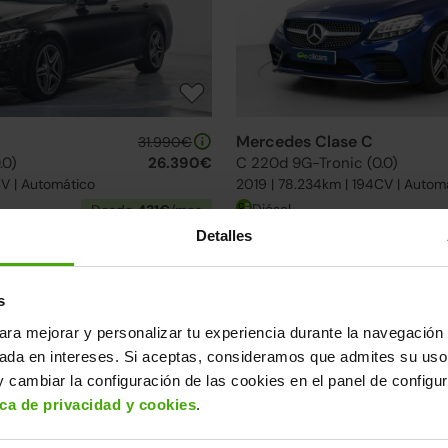
Mercedes Clase C
31.990€
.0)
26.390€
C 220d 9G-Tronic (0.0)
CV | Automático
2019 | 78.234km | 194CV | Autom
Diésel
Desde
431€
/mes
Detalles
elección de Mercedes Clase C
uentra el modelo que mejor se adapta a ti.
s
ase C
ara mejorar y personalizar tu experiencia durante la navegación 
sada en intereses. Si aceptas, consideramos que admites su uso
↓ 500€
24h
 cambiar la configuración de las cookies en el panel de configu
ica de privacidad y cookies
.