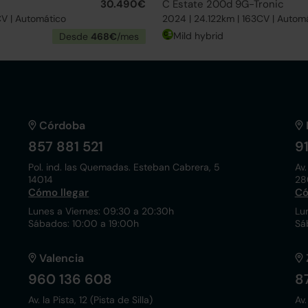
30.490€
C Estate 200d 9G-Tronic
CV | Automático
2024 | 24.122km | 163CV | Autom
Mild hybrid
Desde
468€
/mes
Córdoba
857 881 521
9
Pol. ind. las Quemadas. Esteban Cabrera, 5
Av.
14014
28
Cómo llegar
Có
Lunes a Viernes: 09:30 a 20:30h
Lu
Sábados: 10:00 a 19:00h
Sá
Valencia
960 136 608
8
Av. la Pista, 12 (Pista de Silla)
Av.