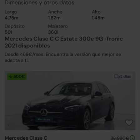
Dimensiones y otros datos
Largo
Ancho
Alto
4,75m
1,82m
1,45m
Depósito
Maletero
50l
360l
Mercedes Clase C C Estate 300e 9G-Tronic
2021 disponibles
Desde 468€/mes. Encuentra la versión que mejor se
adapta a ti.
↓ 500€
2 días
Mercedes Clase C
38.990€