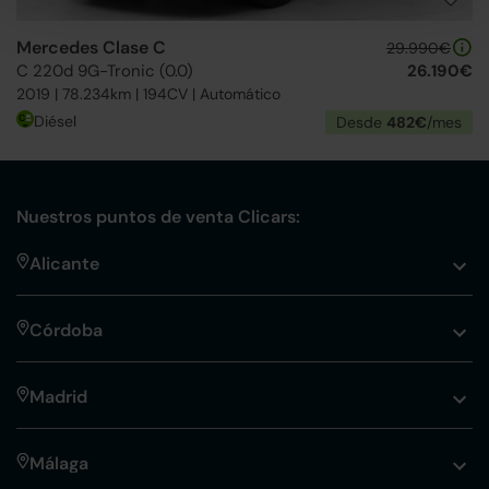
Mercedes Clase C
29.990€
C 220d 9G-Tronic (0.0)
26.190€
2019 | 78.234km | 194CV | Automático
Diésel
Desde
482€
/mes
Nuestros puntos de venta Clicars:
Alicante
Córdoba
Madrid
Málaga