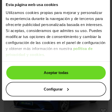
Esta página web usa cookies
Utilizamos cookies propias para mejorar y personalizar
tu experiencia durante la navegación y de terceros para
ofrecerte publicidad personalizada basada en intereses.
Si aceptas, consideramos que admites su uso. Puedes
modificar tus opciones de consentimiento y cambiar la
configuración de las cookies en el panel de configuración
Mercedes Clase C
38.490€
C 200 9G-Tronic
30.490€
y obtener más información en nuestra
política de
2022 | 51.174km | 204CV | Automático
privacidad y cookies
.
Mild hybrid
Desde
468€
/mes
Aceptar todas
↓ 500€
Configurar