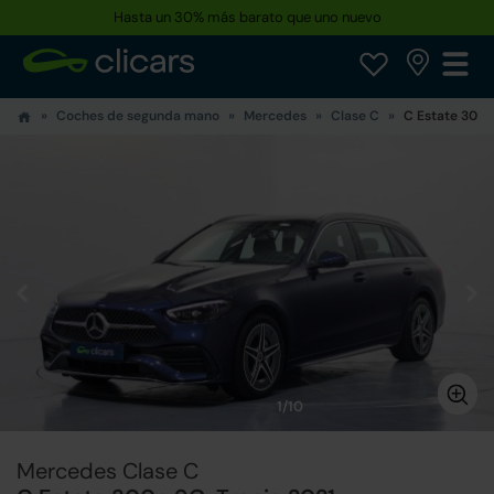
Hasta un 30% más barato que uno nuevo
Reserva tu coche hoy · Entrega en 24h a domicilio
Coches de segunda mano
Mercedes
Clase C
C Estate 300e
1/10
Mercedes Clase C