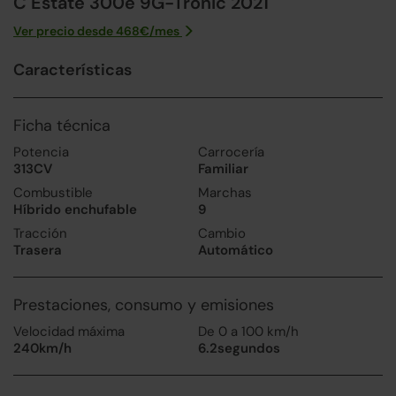
C Estate 300e 9G-Tronic 2021
Ver precio desde
468
€/
mes
Características
Ficha técnica
Potencia
Carrocería
313CV
Familiar
Combustible
Marchas
Híbrido enchufable
9
Tracción
Cambio
Trasera
Automático
Prestaciones, consumo y emisiones
Velocidad máxima
De 0 a 100 km/h
240km/h
6.2segundos