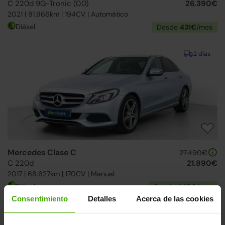
C 220d 9G-Tronic (0.0)
26.390€
2021 | 81.966km | 194CV | Automático
Diésel
Desde
431€
/mes
2 días
Mercedes Clase C
27.490€
C 220d
21.890€
2017 | 68.627km | 170CV | Manual
Diésel
Desde
445€
/mes
Consentimiento
Detalles
Acerca de las cookies
↓ 500€
2 días