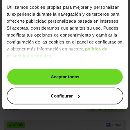
2024 | 24.122km | 163CV | Automático
Utilizamos cookies propias para mejorar y personalizar
Mild hybrid
Desde
503€
/mes
tu experiencia durante la navegación y de terceros para
ofrecerte publicidad personalizada basada en intereses.
Si aceptas, consideramos que admites su uso. Puedes
↓ 500€
2 días
modificar tus opciones de consentimiento y cambiar la
configuración de las cookies en el panel de configuración
y obtener más información en nuestra
política de
privacidad y cookies
.
Aceptar todas
Mercedes Clase A
36.490€
A 200d Sedán Progressive Line Advanced 8G-DCT
29.990€
Configurar
2024 | 46.005km | 150CV | Automático
Diésel
Desde
441€
/mes
↓ 200€
2 días