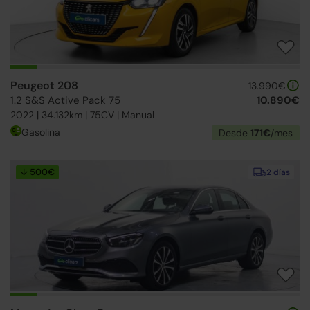
Peugeot 208
13.990€
1.2 S&S Active Pack 75
10.890€
2022 | 34.132km | 75CV | Manual
Gasolina
Desde
171€
/mes
↓ 500€
2 días