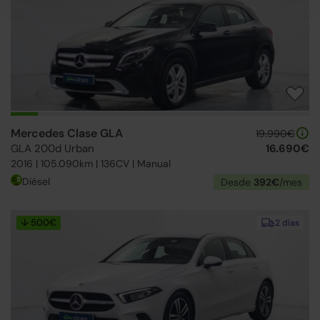
Mercedes Clase GLA
19.990€
GLA 200d Urban
16.690€
2016 | 105.090km | 136CV | Manual
Diésel
Desde
392€
/mes
↓ 500€
2 días