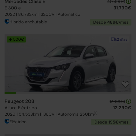
Mercedes Clase E
40.490€
E 300 e
31.790€
2022 | 86.782km | 320CV | Automático
Híbrido enchufable
Desde
489€
/mes
↓ 500€
2 días
Peugeot 208
17.490€
Allure Eléctrico
12.290€
(1)
2020 | 54.538km | 136CV | Autonomía 250km
Eléctrico
Desde
195€
/mes