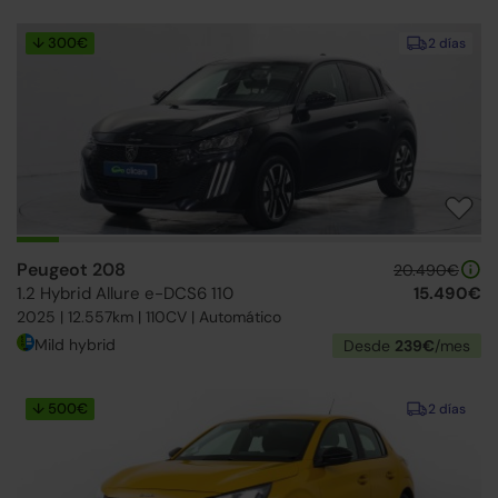
↓ 300€
2 días
Peugeot 208
20.490€
1.2 Hybrid Allure e-DCS6 110
15.490€
2025 | 12.557km | 110CV | Automático
Mild hybrid
Desde
239€
/mes
↓ 500€
2 días