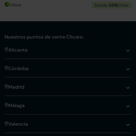
Diésel
Desde
341€
/mes
Nuestros puntos de venta Clicars:
Alicante
Córdoba
Madrid
Málaga
Valencia