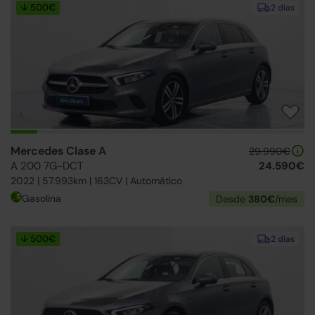
↓ 500€
2 días
Mercedes Clase A
29.990€
A 200 7G-DCT
24.590€
2022 | 57.993km | 163CV | Automático
Gasolina
Desde
380€
/mes
↓ 500€
2 días