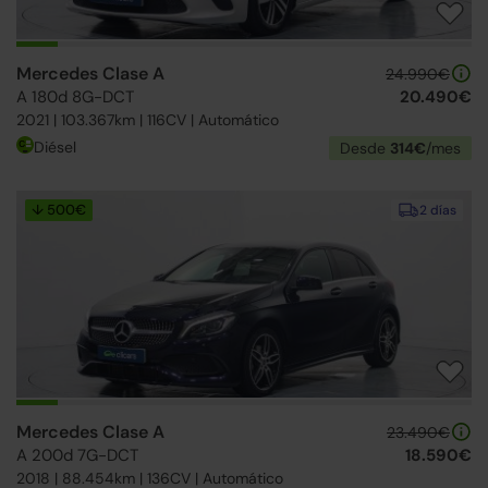
Mercedes Clase A
24.990€
A 180d 8G-DCT
20.490€
2021 | 103.367km | 116CV | Automático
Diésel
Desde
314€
/mes
↓ 500€
2 días
Mercedes Clase A
23.490€
A 200d 7G-DCT
18.590€
2018 | 88.454km | 136CV | Automático