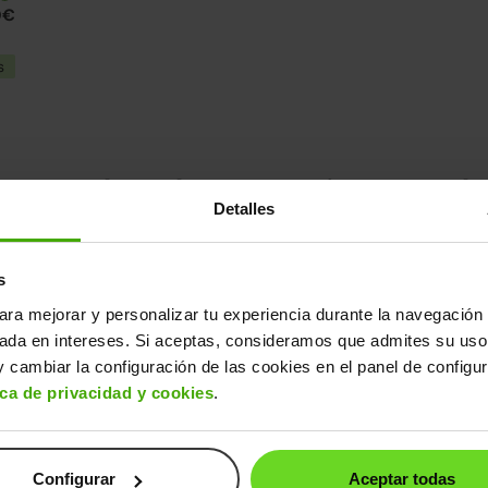
0€
s
ntras el coche que quieres, ¡te 
Detalles
s
ara mejorar y personalizar tu experiencia durante la navegación 
sada en intereses. Si aceptas, consideramos que admites su uso
 cambiar la configuración de las cookies en el panel de configu
ica de privacidad y cookies
.
Configurar
Aceptar todas