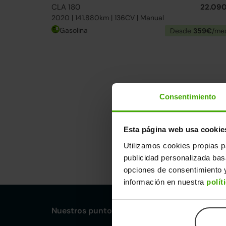
CLA 180
22.09
2020 | 141.880km | 136CV | Manual
Gasolina
Desde
359€
/me
Si no encue
Consentimiento
Esta página web usa cookie
Utilizamos cookies propias p
publicidad personalizada ba
opciones de consentimiento y
información en nuestra
polít
Nuestros puntos de venta Clicars: