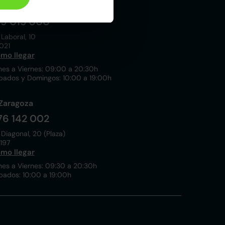
Madrid
19 015 000
 Laboral, 10
021
mo llegar
nes a Viernes: 09:00 a 20:30h
bados y Domingos: 10:00 a 19:00h
Zaragoza
76 142 002
 Diagonal, 20 (Plaza)
197
mo llegar
nes a Viernes: 09:30 a 20:30h
bados: 10:00 a 19:00h