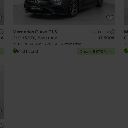
Mercedes Clase CLS
M
40.000€
0€
CLS 350 EQ Boost Aut.
37.590€
C
2019 | 41.743km | 299CV | Automático
20
Mild hybrid
s
Desde
687€
/mes