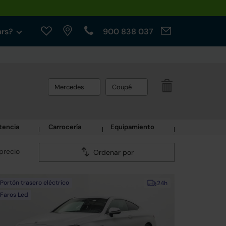
ars?
900 838 037
Mercedes
Coupé
tencia
Carrocería
Equipamiento
precio
Ordenar por
Portón trasero eléctrico
24h
Faros Led