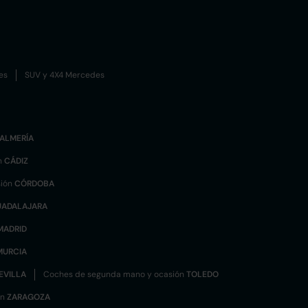
es
SUV y 4X4 Mercedes
ALMERÍA
n
CÁDIZ
sión
CÓRDOBA
UADALAJARA
MADRID
MURCIA
EVILLA
Coches de segunda mano y ocasión
TOLEDO
ón
ZARAGOZA