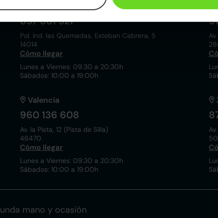
Córdoba
857 881 521
9
Pol. ind. las Quemadas. Esteban Cabrera, 5
Av.
14014
28
Cómo llegar
Có
Lunes a Viernes: 09:30 a 20:30h
Lu
Sábados: 10:00 a 19:00h
Sá
Valencia
960 136 608
8
Av. la Pista, 12 (Pista de Silla)
Av.
46470
50
Cómo llegar
Có
Lunes a Viernes: 09:30 a 20:30h
Lu
Sábados: 10:00 a 19:00h
Sá
gunda mano y ocasión