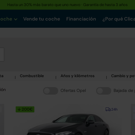
Hasta un 30% más barato que uno nuevo · Garantía de hasta 3 años
coche
Vende tu coche
Financiación
¿Por qué Clic
ta
Combustible
Años y kilómetros
Cambio y po
ión
Ofertas Opel
Bajada de 
↓ 200€
24h