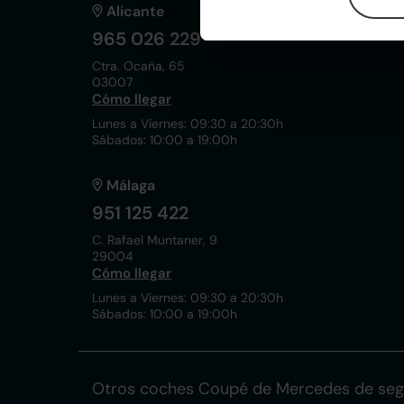
Alicante
965 026 229
Ctra. Ocaña, 65
03007
Cómo llegar
Lunes a Viernes: 09:30 a 20:30h
Sábados: 10:00 a 19:00h
Málaga
951 125 422
C. Rafael Muntaner, 9
29004
Cómo llegar
Lunes a Viernes: 09:30 a 20:30h
Sábados: 10:00 a 19:00h
Otros coches Coupé de Mercedes de se