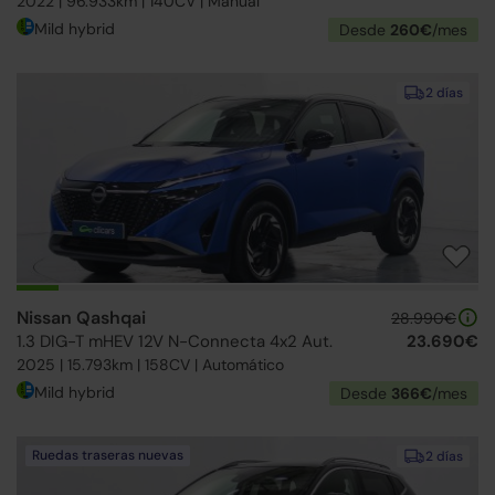
2022 | 96.933km | 140CV | Manual
Mild hybrid
Desde
260€
/mes
2 días
Nissan Qashqai
28.990€
1.3 DIG-T mHEV 12V N-Connecta 4x2 Aut.
23.690€
2025 | 15.793km | 158CV | Automático
Mild hybrid
Desde
366€
/mes
Ruedas traseras nuevas
2 días