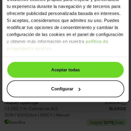
Nissan Qashqai
tu experiencia durante la navegación y de terceros para
21.990€
1.3 DIG-T mHEV 12V Acenta 4x2
17.690€
ofrecerte publicidad personalizada basada en intereses.
2022 | 60.963km | 140CV | Manual
Si aceptas, consideramos que admites su uso. Puedes
Mild hybrid
Desde
273€
/mes
modificar tus opciones de consentimiento y cambiar la
configuración de las cookies en el panel de configuración
y obtener más información en nuestra
política de
2 días
privacidad y cookies
.
Aceptar todas
Configurar
Nissan Qashqai
19.490€
1.3 DIG-T N-Connecta 4x2
16.690€
2019 | 101.000km | 160CV | Manual
Gasolina
Desde
307€
/mes