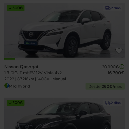
↓ 500€
2 días
Nissan Qashqai
20.990€
1.3 DIG-T mHEV 12V Visia 4x2
16.790€
2022 | 87.216km | 140CV | Manual
Mild hybrid
Desde
260€
/mes
↓ 500€
2 días