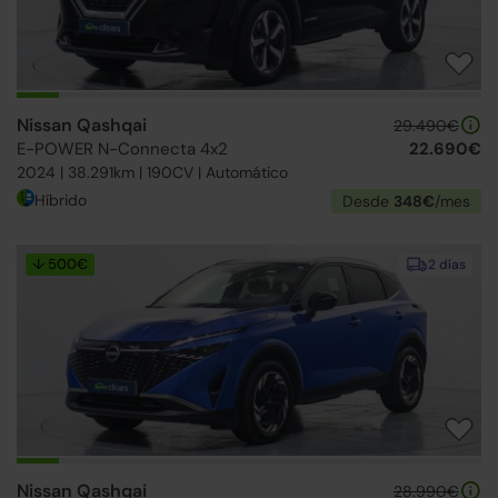
Nissan Qashqai
29.490€
E-POWER N-Connecta 4x2
22.690€
2024 | 38.291km | 190CV | Automático
Híbrido
Desde
348€
/mes
↓ 500€
2 días
Nissan Qashqai
28.990€