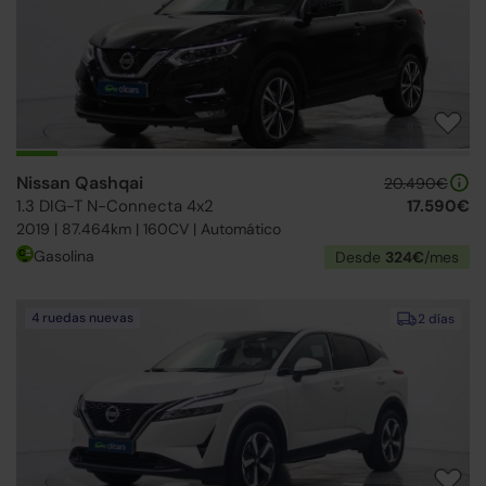
Nissan Qashqai
20.490€
1.3 DIG-T N-Connecta 4x2
17.590€
2019 | 87.464km | 160CV | Automático
Gasolina
Desde
324€
/mes
4 ruedas nuevas
2 días