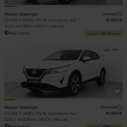
Nissan Qashqai
21.990€
1.3 DIG-T mHEV 12V N-Connecta 4x2
18.590€
2021 | 43.719km | 140CV | Manual
Mild hybrid
Desde
287€
/mes
2 días
Nissan Qashqai
23.490€
1.3 DIG-T mHEV 12V N-Connecta 4x2
19.590€
2022 | 44.836km | 140CV | Manual
Mild hybrid
Desde
301€
/mes