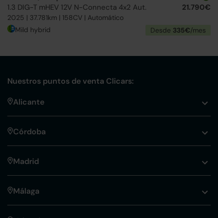
1.3 DIG-T mHEV 12V N-Connecta 4x2 Aut.
21.790€
2025 | 37.781km | 158CV | Automático
Mild hybrid
Desde
335€
/mes
Nuestros puntos de venta Clicars:
Alicante
Córdoba
Madrid
Málaga