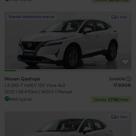
Ruedas delanteras nuevas
2 días
Nissan Qashqai
21.490€
1.3 DIG-T mHEV 12V Visia 4x2
17.690€
2022 | 66.470km | 140CV | Manual
Mild hybrid
Desde
273€
/mes
2 días