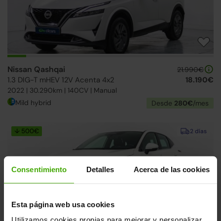
Nissan Qashqai
21.990€
1.3 DIG-T mHEV 12V Acenta 4x2
18.190€
2022 | 30.290km | 140CV | Manual
Mild hybrid
Desde
280€
/mes
↓ 500€
2 días
Consentimiento
Detalles
Acerca de las cookies
Esta página web usa cookies
Utilizamos cookies propias para mejorar y personalizar