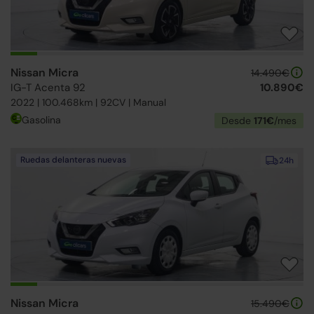
Nissan Micra
14.490€
IG-T Acenta 92
10.890€
2022 | 100.468km | 92CV | Manual
Gasolina
Desde
171€
/mes
Ruedas delanteras nuevas
24h
Nissan Micra
15.490€