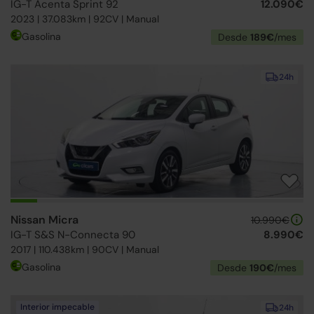
IG-T Acenta Sprint 92
12.090€
2023 | 37.083km | 92CV | Manual
Gasolina
Desde
189€
/mes
24h
Nissan Micra
10.990€
IG-T S&S N-Connecta 90
8.990€
2017 | 110.438km | 90CV | Manual
Gasolina
Desde
190€
/mes
Interior impecable
24h