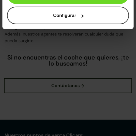
donde podrás elegir tu próximo Nissan Micra de segunda mano
entre más de 2.000 coches. Además, si no tienes mucho tiempo
libre, puedes entrar en Clicars y ver qué unidad de Micra es la
Configurar
que mejor encaja con tus necesidades. Una vez escogido, te lo
entregaremos en la puerta de tu casa en menos de 48 horas.
Además, nuestros agentes te resolverán cualquier duda que
pueda surgirte.
Si no encuentras el coche que quieres, ¡te
lo buscamos!
Nuestros puntos de venta Clicars: