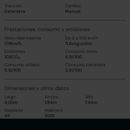
Tracción
Cambio
Delantera
Manual
Prestaciones, consumo y emisiones
Velocidad máxima
De 0 a 100 km/h
178km/h
11.8segundos
Emisiones
Consumo mixto
103CO
4.5l/100
2
Consumo urbano
Consumo carretera
5.5l/100
3.9l/100
Dimensiones y otros datos
Largo
Ancho
Alto
4,00m
1,94m
1,46m
Depósito
Maletero
41l
300l