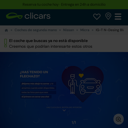
Reserva tu coche hoy · Entrega en 24h a domicilio
Coches de segunda mano
Nissan
Micra
IG-T N-Desing Blac
El coche que buscas ya no está disponible
Creemos que podrían interesarte estos otros
1/1