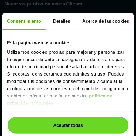
Nuestros puntos de venta Clicars:
Alicante
Consentimiento
Detalles
Acerca de las cookies
Córdoba
Esta página web usa cookies
Utilizamos cookies propias para mejorar y personalizar
Madrid
tu experiencia durante la navegación y de terceros para
ofrecerte publicidad personalizada basada en intereses.
Málaga
Si aceptas, consideramos que admites su uso. Puedes
modificar tus opciones de consentimiento y cambiar la
configuración de las cookies en el panel de configuración
Valencia
y obtener más información en nuestra
política de
privacidad y cookies
.
Zaragoza
Aceptar todas
Ver Nissan Micra de segunda mano y ocasión